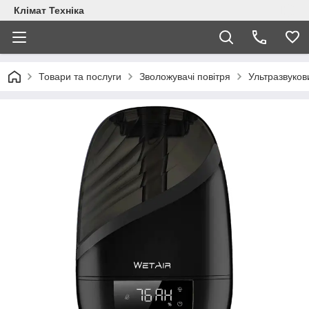
Клімат Техніка
Товари та послуги
Зволожувачі повітря
Ультразвуков