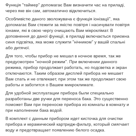
Функція "таймер" допомагає Вам визначити час на приладі,
через яке він сам, автоматично відключиться.
Особливістю даного зволожувача є функція іонізації", яка
допомагає Вам стежити за якістю повітря і насичувати повітря
іонами, які в свою чергу очищають Вам мікроклімат. В
доповнення до даної функції, в приладі включається приємна
синя підсвітка, яка може служити "нічником" у вашій спальні
або дитячої.
Для того, чтобы прибор не мешал в ночное время, так же
предусмотрен "ночной режим". При включении данного
режима, прибор продолжает работать, но подсветка и экран
отключаются. Таким образом дисплей прибора не мешает
Вам спать и не отвлекает, при этом так же продолжает свою
работы и заботится о Вашем микроклимате.
Для удобной эксплуатации прибора были специально
разработаны две ручки для переноса бака. Это существенно
поможет Вам при переноске прибора из комнаты в комнату и
при наполнении бака водой.
В комплект с данным прибором идет кисточка для очистки
прибора и керамический картридж-фильтр, который смягчает
воду и предотвращает появлению белого осадка.