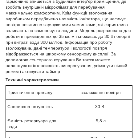
гармонійно впишеться в будь-який інтер'єр приміщення, де
зробить внутрішній мікроклімат для перебування
максимально комфортним. Крім функції зволоження
виробником передбачено наявність іонізатора, що насичує
повітря позитивно зарядженими частинками, які сприятливо
впливають на самопочуття людини. Модель розрахована для
роботи в приміщеннях до 35 кв. м і споживає до 30 Вт енергії
при витраті води 300 мл/год. Інформація про роботу
зволожувача, дані температури і вологості повітря
відображаються на широкому сенсорному дисплеї. За
допомогою сенсорного керування Ви також можете
налаштувати інтенсивність випаровування, увімкнути нічний
режим і активувати таймер.
Технічні характеристики
Призначення приладу:
зволоження повітря
Споживана потужність:
30 Вт
Ємність резервуара для
5,8 л
води: