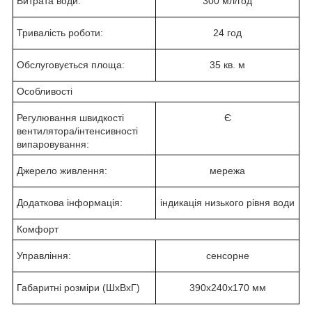
Витрата води:
300 мл/год
Тривалість роботи:
24 год
Обслуговується площа:
35 кв. м
Особливості
Регулювання швидкості
Є
вентилятора/інтенсивності
випаровування:
Джерело живлення:
мережа
Додаткова інформація:
індикація низького рівня води
Комфорт
Управління:
сенсорне
Габаритні розміри (ШхВхГ)
390x240x170 мм