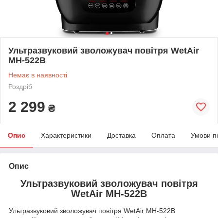
Ультразвуковий зволожувач повітря WetAir
MH-522B
Немає в наявності
Роздріб
2 299
₴
Опис
Характеристики
Доставка
Оплата
Умови п
Опис
Ультразвуковий зволожувач повітря
WetAir MH-522B
Ультразвуковий зволожувач повітря WetAir MH-522B