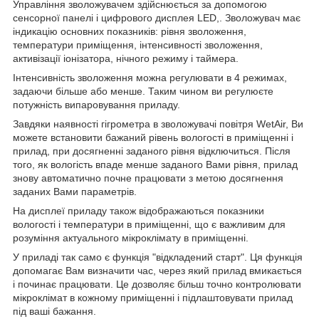
Управління зволожувачем здійснюється за допомогою
сенсорної панелі і цифрового дисплея LED,. Зволожувач має
індикацію основних показників: рівня зволоження,
температури приміщення, інтенсивності зволоження,
активізації іонізатора, нічного режиму і таймера.
Інтенсивність зволоження можна регулювати в 4 режимах,
задаючи більше або менше. Таким чином ви регулюєте
потужність випаровування приладу.
Завдяки наявності гігрометра в зволожувачі повітря WetAir, Ви
можете встановити бажаний рівень вологості в приміщенні і
прилад, при досягненні заданого рівня відключиться. Після
того, як вологість впаде менше заданого Вами рівня, прилад
знову автоматично почне працювати з метою досягнення
заданих Вами параметрів.
На дисплеї приладу також відображаються показники
вологості і температури в приміщенні, що є важливим для
розуміння актуального мікроклімату в приміщенні.
У приладі так само є функція "відкладений старт". Ця функція
допомагає Вам визначити час, через який прилад вмикається
і починає працювати. Це дозволяє більш точно контролювати
мікроклімат в кожному приміщенні і підлаштовувати прилад
під ваші бажання.