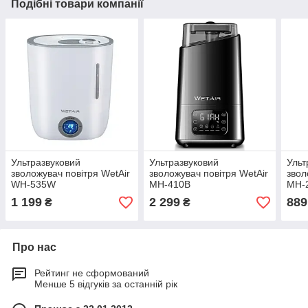
Подібні товари компанії
Ультразвуковий
Ультразвуковий
Ульт
зволожувач повітря WetAir
зволожувач повітря WetAir
звол
WH-535W
MH-410B
MH-
1 199
2 299
889
₴
₴
Про нас
Рейтинг не сформований
Менше 5 відгуків за останній рік