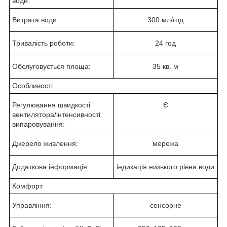
води:
Витрата води:
300 мл/год
Тривалість роботи:
24 год
Обслуговується площа:
35 кв. м
Особливості
Регулювання швидкості
Є
вентилятора/інтенсивності
випаровування:
Джерело живлення:
мережа
Додаткова інформація:
індикація низького рівня води
Комфорт
Управління:
сенсорне