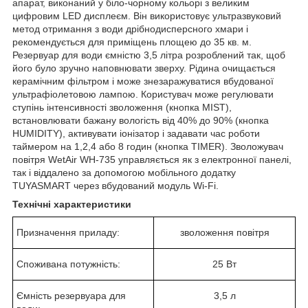
апарат, виконаний у біло-чорному кольорі з великим
цифровим LED дисплеєм. Він використовує ультразвуковий
метод отримання з води дрібнодисперсного хмари і
рекомендується для приміщень площею до 35 кв. м.
Резервуар для води ємністю 3,5 літра розроблений так, щоб
його було зручно наповнювати зверху. Рідина очищається
керамічним фільтром і може знезаражуватися вбудованої
ультрафіолетовою лампою. Користувач може регулювати
ступінь інтенсивності зволоження (кнопка MIST),
встановлювати бажану вологість від 40% до 90% (кнопка
HUMIDITY), активувати іонізатор і задавати час роботи
таймером на 1,2,4 або 8 годин (кнопка TIMER). Зволожувач
повітря WetAir WH-735 управляється як з електронної панелі,
так і віддалено за допомогою мобільного додатку
TUYASMART через вбудований модуль Wi-Fi.
Технічні характеристики
Призначення приладу:
зволоження повітря
Споживана потужність:
25 Вт
Ємність резервуара для
3,5 л