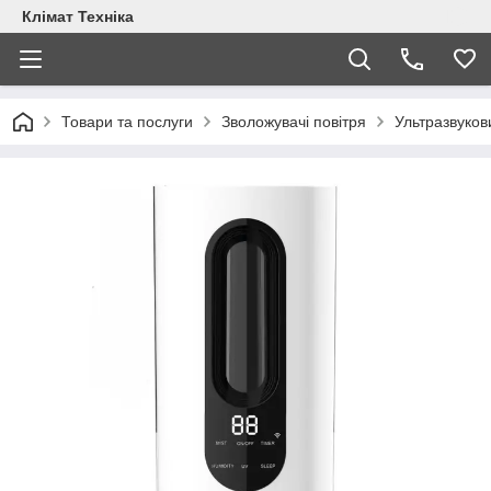
Клімат Техніка
Товари та послуги
Зволожувачі повітря
Ультразвуков