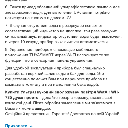
6. Також прилад обладнаний ультрафіолетовою лампою для
знезараження води. Для включення UV-лампи потрібно
натиснути на кнопку з підписом UV.
7. В случая отсутствия воды в резервуаре вспыхнет
соответствующий индикатор на дисплее, три раза зазвучит
сигнальный звук, индикатор отсутствия воды будет выключен,
и через 10 секунд прибор выключиться автоматически.
8. Управление прибором с помощью мобильного
приложения TUYASMART через Wi-Fi использует те же
функции, что и сенсорная панель управления.
Для удобной эксплуатации прибора был специально
разработан верхний залив воды в бак для воды. Это
существенно поможет Вам при переноске прибора из
комнаты в комнату и при наполнении бака водой.
Купити Ультразвуковий зволожувач повітря WetAir WH-
735
дуже просто
- додайте товар в корзину, вкажіть свої
контактні дані. Після обробки замовлення ми зв'яжемося з
Вами як можна швидше.
Офіційний представник! Гарантія! Доставкою по всій Україні!
Приховати