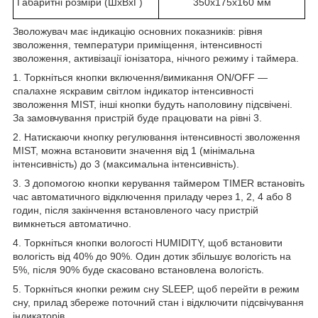
Габаритні розміри (ШхВхГ)
350х175х160 мм
Зволожувач має індикацію основних показників: рівня
зволоження, температури приміщення, інтенсивності
зволоження, активізації іонізатора, нічного режиму і таймера.
1. Торкніться кнопки включення/вимикання ON/OFF —
спалахне яскравим світлом індикатор інтенсивності
зволоження MIST, інші кнопки будуть наполовину підсвічені.
За замовчування пристрій буде працювати на рівні 3.
2. Натискаючи кнопку регулювання інтенсивності зволоження
MIST, можна встановити значення від 1 (мінімальна
інтенсивність) до 3 (максимальна інтенсивність).
3. З допомогою кнопки керування таймером TIMER встановіть
час автоматичного відключення приладу через 1, 2, 4 або 8
годин, після закінчення встановленого часу пристрій
вимкнеться автоматично.
4. Торкніться кнопки вологості HUMIDITY, щоб встановити
вологість від 40% до 90%. Один дотик збільшує вологість на
5%, після 90% буде скасовано встановлена вологість.
5. Торкніться кнопки режим сну SLEEP, щоб перейти в режим
сну, прилад збереже поточний стан і відключити підсвічування
індикаторів.