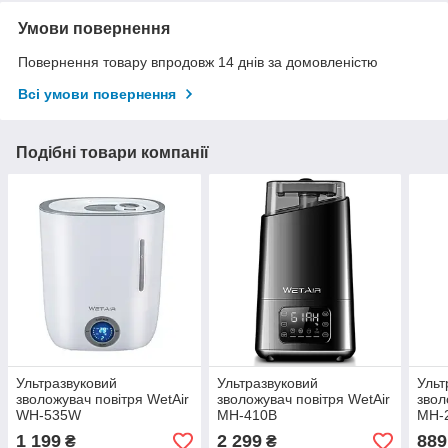
Умови повернення
Повернення товару впродовж 14 днів за домовленістю
Всі умови повернення
Подібні товари компанії
Ультразвуковий
Ультразвуковий
Ульт
зволожувач повітря WetAir
зволожувач повітря WetAir
звол
WH-535W
MH-410B
MH-
1 199
2 299
889
₴
₴