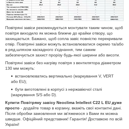
Повітряні завіси рекомендується монтувати таким чином, щоб
повітря виходило як можна ближче до крайки отвору, що
захищається. Бажано, щоб сопла завіс повністю перекривали
отвір. Повітряні завіси можуть встановлюватися окремо та/або
в ряд,шляхом каскадного з'єднання, тим самим
забезпечується захист прорізу будь-якої ширини або висоти.
Повітряні завіси без нагріву повітря з вентилятора діаметром
130 мм можуть:
встановлюватись вертикально (маркування V, VERT
або EU);
бути виготовлені в корпусі з нержавіючої сталі
(маркування S/S або D).
Купити Повітряну завісу Neoclima Intellect C22 L EU дуже
просто
- додайте товар в корзину, вкажіть свої контактні дані.
Після обробки замовлення ми зв'яжемося з Вами як можна
швидше. Офіційний представник! Гарантія! Доставкою по всій
Україні!