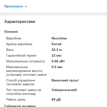
Приховати
Характеристики
Основні
Виробник
Neoclima
Країна виробник
Китай
Вага
25.3 кг
Гарантійний термін
12 міс
Максимальна потужність
0.66 кВт
Максимальна
5.5 мм
рекомендована висота
установки теплової завіси
Спосіб управління
Виносний пульт
тепловою завісою
Тип теплової завіси за
Універсальний
способом монтажу
Рівень шуму
68 дБ
Габаритні розміри