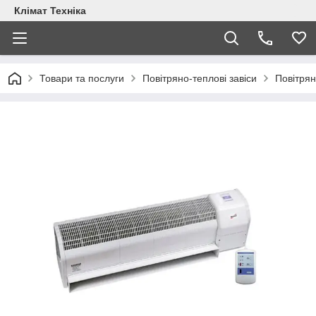
Клімат Техніка
Товари та послуги
Повітряно-теплові завіси
Повітрян