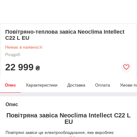
Повітряно-теплова завіса Neoclima Intellect
C22 L EU
Немає в наявності
Роздріб
22 999
₴
Опис
Характеристики
Доставка
Оплата
Умови п
Опис
Повітряна завіса Neoclima Intellect C22 L
EU
Повітряні завіси це електрообладнання, яке виробляє