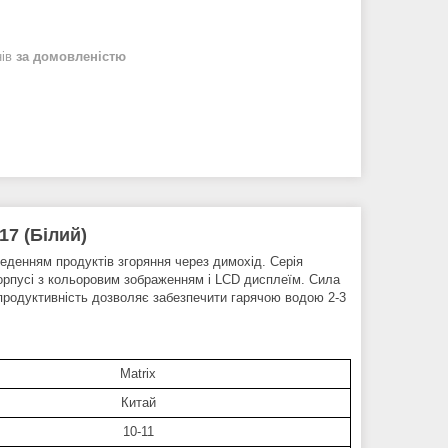
нів
за домовленістю
17 (Білий)
веденням продуктів згоряння через димохід. Серія
корпусі з кольоровим зображенням і LCD дисплеїм. Сила
 продуктивність дозволяє забезпечити гарячою водою 2-3
Matrix
Китай
10-11