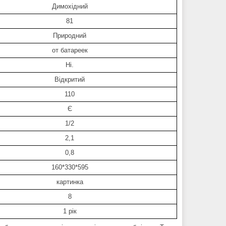
Димохідний
81
Природний
от батареек
Ні.
Відкритий
110
Є
1/2
2,1
0,8
160*330*595
картинка
8
1 рік