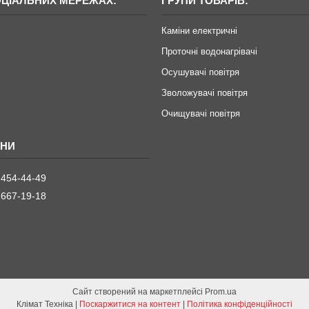
ОЦІАЛЬНИХ МЕРЕЖАХ:
ГРУПИ ТОВАРІВ:
Каміни електричні
Проточні водонагрівачі
Осушувачі повітря
Зволожувачі повітря
Очищувачі повітря
 454-44-49
 667-19-18
Сайт створений на маркетплейсі
Prom.ua
Клімат Техніка |
Поскаржитися на контент
|
Політика конфіденційності