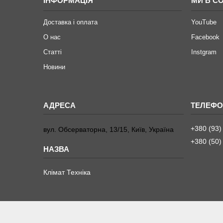
ІНФОРМАЦІЯ
МИ В С
Доставка і оплата
YouTube
О нас
Facebook
Статті
Instgram
Новини
+380 (93)
вул. Обсерваторна, 13/15, Київ, Україна
+380 (50)
Клімат Техніка