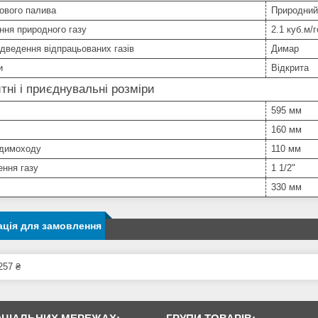
ового палива
Природний
ння природного газу
2.1 куб.м/
ідведення відпрацьованих газів
Димар
и
Відкрита
тні і приєднувальні розміри
595 мм
160 мм
 димоходу
110 мм
ння газу
1 1/2"
330 мм
ція для замовлення
257 ₴