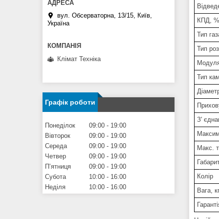
Відвед
вул. Обсерваторна, 13/15, Київ,
КПД, 
Україна
Тип газ
Тип ро
Клімат Техніка
Модуля
Тип ка
Діамет
Графік роботи
Прихов
З' єдна
Понеділок
09:00
19:00
Максим
Вівторок
09:00
19:00
Середа
09:00
19:00
Макс. 
Четвер
09:00
19:00
Габарит
Пʼятниця
09:00
19:00
Колір
Субота
10:00
16:00
Неділя
10:00
16:00
Вага, к
Гаранті