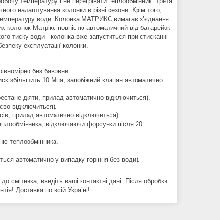
обочу температуру і не перегрівати теплообмінник. Третя
чного налаштування колонки в різні сезони. Крім того,
 температуру води. Колонка МАТРИКС вимагає з’єднання
вих колонок Матрікс повністю автоматичний від батарейок
ого тиску води - колонка вже запуститься при стисканні
безпеку експлуатації колонки.
рівномірно без бавовни.
иск збільшить 10 Мпа, запобіжний клапан автоматично
ерестане діяти, прилад автоматично відключиться).
тєво відключиться).
сів, прилад автоматично відключиться).
еплообмінника, відключаючи форсунки після 20
нню теплообмінника.
ться автоматично у випадку горіння без води).
до смітника, введіть ваші контактні дані. Після обробки
ія! Доставка по всій Україні!