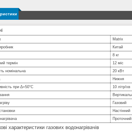
еристики
ні
к
Matrix
иробник
Китай
8 кг
ний термін
12 міс
ть номінальна
20 кВт
а
Нижня
вність при ∆=50°С
10 літр/хв
вання
Вертикаль
агріву
Газовий
становки
Настінний
нагрівача
Проточний
ові характеристики газових водонагрівачів