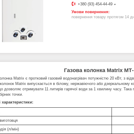
+380 (93) 454-44-49
повернення товару протягом 14 д
Газова колонка Matrix МТ-
олонка Matrix є протковий газовий водонагрівач потужністю 20 кВт, з від
 колонок Matrix випускається в білому, нержавіючого або дзеркальному 
що дозволяє отримувати 11 литирів гарячої води за 1 хвилину часу. Така
бірних точки.
і характеристики:
 виготовця
ія (л/мін)