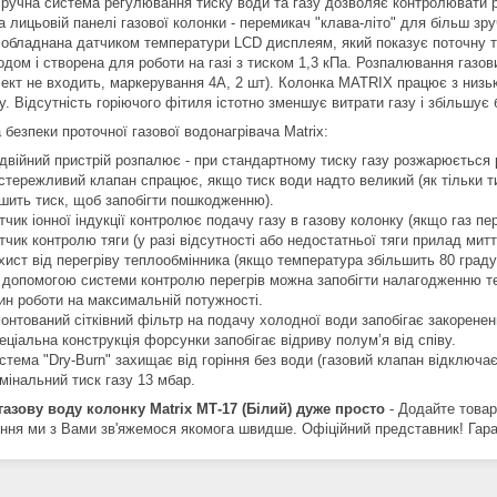
 ручна система регулювання тиску води та газу дозволяє контролювати р
а лицьовій панелі газової колонки - перемикач "клава-літо" для більш зру
 обладнана датчиком температури LCD дисплеям, який показує поточну
одом і створена для роботи на газі з тиском 1,3 кПа. Розпалювання газо
лект не входить, маркерування 4А, 2 шт). Колонка MATRIX працює з низьк
у. Відсутність горіючого фітиля істотно зменшує витрати газу і збільшує 
безпеки проточної газової водонагрівача Matrix:
двійний пристрій розпалює - при стандартному тиску газу розжарюється 
стережливий клапан спрацює, якщо тиск води надто великий (як тільки т
шить тиск, щоб запобігти пошкодженню).
тчик іонної індукції контролює подачу газу в газову колонку (якщо газ п
тчик контролю тяги (у разі відсутності або недостатньої тяги прилад мит
хист від перегріву теплообмінника (якщо температура збільшить 80 граду
 допомогою системи контролю перегрів можна запобігти налагодженню т
ин роботи на максимальній потужності.
онтований сітківний фільтр на подачу холодної води запобігає закорене
еціальна конструкція форсунки запобігає відриву полум’я від співу.
стема "Dry-Burn" захищає від горіння без води (газовий клапан відключає
мінальний тиск газу 13 мбар.
газову воду колонку Matrix МТ-17 (Білий) дуже просто
- Додайте товар 
ння ми з Вами зв'яжемося якомога швидше. Офіційний представник! Гарант