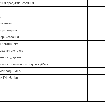
ення продуктів згоряння
%
а
зпалення
ція полум’я
мери згорання
р димару, мм
ування дисплею
ння газу, дюйм
альне споживання газу, м.куб/час
тиск води, МПа
и Г*Ш*В, (м)
г
я