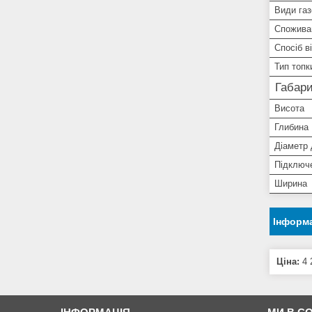
Види газ
Спожива
Спосіб в
Тип топк
Габари
Висота
Глибина
Діаметр
Підключе
Ширина
Інформа
Ціна:
4 