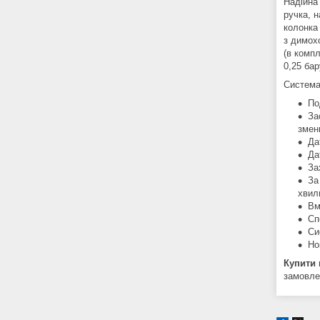
Надійна
ручка, н
колонка
з димох
(в комп
0,25 бар
Система 
По
За
змен
Да
Да
За
За
хвил
Вм
Сп
Си
Но
Купити 
замовле