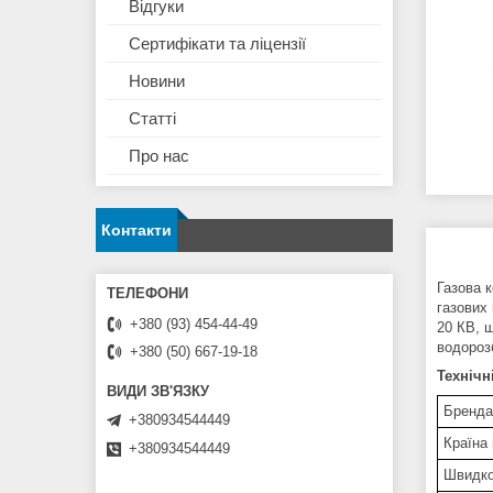
Відгуки
Сертифікати та ліцензії
Новини
Статті
Про нас
Контакти
Газова к
газових
+380 (93) 454-44-49
20 КВ, 
водороз
+380 (50) 667-19-18
Технічн
Бренда
+380934544449
Країна
+380934544449
Швидкод