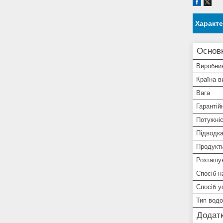
Характ
Основ
Виробни
Країна в
Вага
Гарантій
Потужніс
Підводк
Продукти
Розташу
Спосіб н
Спосіб у
Тип водо
Додатк