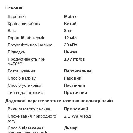
Основні
Виробник
Matrix
Країна виробник
Китай
Вага
8 кг
Гарантійний термін
12 міс
Потужність номінальна
20 кВт
Підводка
Нижня
Продуктивність при
10 літр/хв
∆=50°С
Розташування
Вертикальне
Спосіб нагріву
Газовий
Спосіб установки
Настінний
Тип водонагрівача
Проточний
Додаткові характеристики газових водонагрівачів
Види газового палива
Природний
Споживання природного
2.1 куб.м/год
газу
Спосіб відведення
Димар
відпрацьованих газів