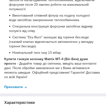
запобігти налагодженню теплообмінника, відключаючи
форсунки після 20 хвилин роботи на максимальній
потужності.
Вмонтований сітківний фільтр на подачу холодної
води запобігає закорененню теплообмінника.
Спеціальна конструкція форсунки запобігає відриву
полум’я від співу.
Система "Dry-Burn" захищає від горіння без води
(газовий клапан відключається автоматично у випадку
горіння без води).
Номінальний тиск газу 13 мбар.
Купити гзовую колонку Matrix МТ-4 (Біг-Бен) дуже
просто
- Додайте товар до смітника, введіть ваші контактні
дані. Після обробки замовлення ми з Вами зв'яжемося
якомога швидше. Офіційний представник! Гарантія! Доставка
по всій Україні!
Приховати
Характеристики