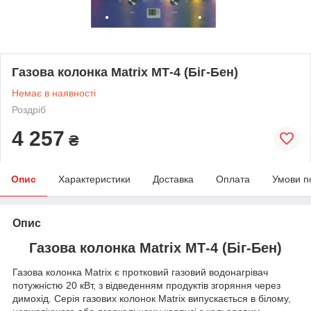
Газова колонка Matrix МТ-4 (Біг-Бен)
Немає в наявності
Роздріб
4 257
₴
Опис
Характеристики
Доставка
Оплата
Умови п
Опис
Газова колонка Matrix МТ-4 (Біг-Бен)
Газова колонка Matrix є протковий газовий водонагрівач
потужністю 20 кВт, з відведенням продуктів згоряння через
димохід. Серія газових колонок Matrix випускається в білому,