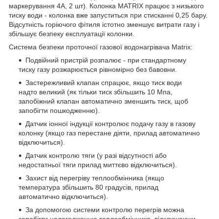
маркерування 4А, 2 шт). Колонка MATRIX працює з низького
тиску води - колонка вже запуститься при стисканні 0,25 бару.
Відсутність горіючого фітиля істотно зменшує витрати газу і
збільшує безпеку експлуатації колонки.
Система безпеки проточної газової водонагрівача Matrix:
Подвійний пристрій розпалює - при стандартному
тиску газу розжарюється рівномірно без бавовни.
Застережливий клапан спрацює, якщо тиск води
надто великий (як тільки тиск збільшить 10 Мпа,
запобіжний клапан автоматично зменшить тиск, щоб
запобігти пошкодженню).
Датчик іонної індукції контролює подачу газу в газову
колонку (якщо газ перестане діяти, прилад автоматично
відключиться).
Датчик контролю тяги (у разі відсутності або
недостатньої тяги прилад миттєво відключиться).
Захист від перегріву теплообмінника (якщо
температура збільшить 80 градусів, прилад
автоматично відключиться).
За допомогою системи контролю перегрів можна