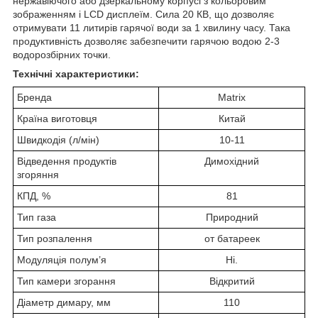
нержавіючого або дзеркальному корпусі з кольоровим
зображенням і LCD дисплеїм. Сила 20 КВ, що дозволяє
отримувати 11 литирів гарячої води за 1 хвилину часу. Така
продуктивність дозволяє забезпечити гарячою водою 2-3
водорозбірних точки.
Технічні характеристики:
Бренда
Matrix
Країна виготовця
Китай
Швидкодія (л/мін)
10-11
Відведення продуктів
Димохідний
згоряння
КПД, %
81
Тип газа
Природний
Тип розпалення
от батареек
Модуляція полум’я
Ні.
Тип камери згорання
Відкритий
Діаметр димару, мм
110