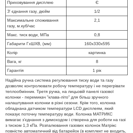
Приховування дисплею
Є
З' єднання газу, дюйм
1/2
Максимальне споживання
2,1
газу, м.куб/час
Макс. тиск води, МПа
0,8
Габарити ГхШХВ, (мм)
160x330x595
Колір
картинка
Вага, кг
8
Гарантія
1 рік
Надійна ручна система регулювання тиску води та газу
дозволяє контролювати робочу температуру і не перегрівати
теплообмінник. Третя ручка, на лицьовій панелі газової
колонки - перемикач "клава-літо" для більш зручного
налаштування колонки в різні сезони. Крім того, колонка
обладнана датчиком температури LCD дисплеям, який
показує поточну температуру води. Колонка МАТРИКС
вимагає з’єднання з димоходом і створена для роботи на газі
з тиском 1,3 кПа. Розпалювання газових колонок Матрікс
повністю автоматичний від батарейок (в комплект не входить,