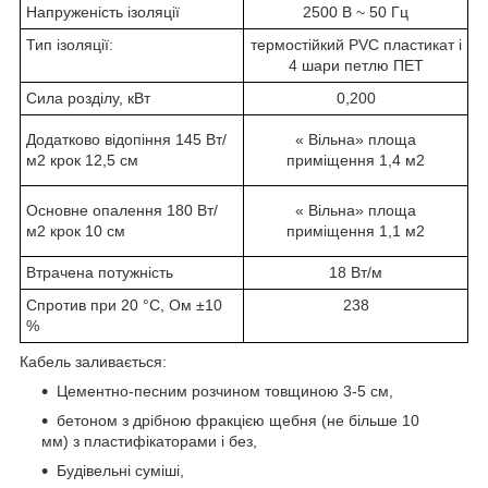
Напруженість ізоляції
2500 В ~ 50 Гц
Тип ізоляції:
термостійкий PVC пластикат і
4 шари петлю ПЕТ
Сила розділу, кВт
0,200
Додатково відопіння 145 Вт/
« Вільна» площа
м2 крок 12,5 см
приміщення 1,4 м2
Основне опалення 180 Вт/
« Вільна» площа
м2 крок 10 см
приміщення 1,1 м2
Втрачена потужність
18 Вт/м
Спротив при 20 °C, Ом ±10
238
%
Кабель заливається:
Цементно-песним розчином товщиною 3-5 см,
бетоном з дрібною фракцією щебня (не більше 10
мм) з пластифікаторами і без,
Будівельні суміші,