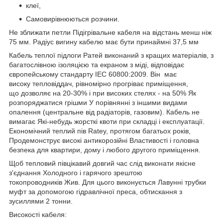
клеї,
Самовирівнюються розчини.
Не зближати петли Підігрівальне кабеля на відстань менш ніж
75 мм. Радіус вигину кабелю має бути принаймні 37,5 мм
Кабель теплої підлоги Ратей виконаний з кращих матеріалів, з
багатослівною ізоляцією та екраном з міді, відповідає
європейському стандарту IEC 60800:2009.
Він має
високу тепловіддач, рівномірно прогріває приміщення,
що дозволяє на 20-30% і при високих стелях - на 50% Як
розпоряджатися грішми У порівнянні з іншими видами
опалення (центральне від радіаторів, газовим). Кабель не
вимагає Які-небудь жорсткі квоти при складці і експлуатації.
Економічний теплий пів Ratey, протягом багатьох років,
Продемонструє високі антикорозійні Властивості і головна
безпека для квартири, дому і любого другого приміщення.
Щоб тепловий півцікавий довгий час слід виконати якісне
з'єднання Холодного і гарячого зрештою
токопроводників Жив.
Для цього виконується
Лавунні трубки
муфт за допомогою гідравлічної преса, обтискання з
зусиллями 2 тонни.
Високості кабеля: