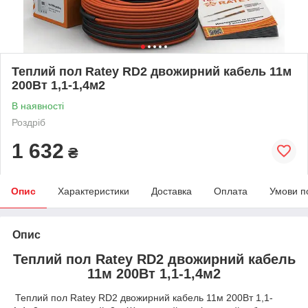
Теплий пол Ratey RD2 двожирний кабель 11м
200Вт 1,1-1,4м2
В наявності
Роздріб
1 632
₴
Опис
Характеристики
Доставка
Оплата
Умови п
Опис
Теплий пол Ratey RD2 двожирний кабель
11м 200Вт 1,1-1,4м2
Теплий пол Ratey RD2 двожирний кабель 11м 200Вт 1,1-