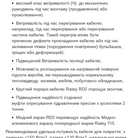
високий клас витривалості (Ч): до механічних
ушкоджень під час монтажу (продавлення) або
проколювання).
Витривалість під час перегрівання кабелю,
наприклад, під час перегрівання або перегрівання
частини кабелю. Такий перегрів може бути
причиною дефекти прокладання кабелю або під час
заливання тяжки (породження повітряних) бульбашок,
тріщин або деформаций),
Підвищений Витривалість ізоляції кабелю,
Можливість розташування на нагріваючій поверхні
підлоги виробів, які перешкоджають нормальному
тепловідводу: килимів, меблів, побутового обладнання,
Круглий переріз кабелю Ratey RD2 спрощує монтаж,
Підвищення надійності з’єднаної
муфти опресування гідравлічним пресом з зусиллями 2
тонни,
Медний екран RD2 перевищує надійність Медно-
алюмінієвого екрану попередньої марки Ratey TIS.
Рекомендована удельна потужність кабеля для покриття: з
ламінату <150 Вт/м2, паркта <120 Вт/м2, натуральної корки