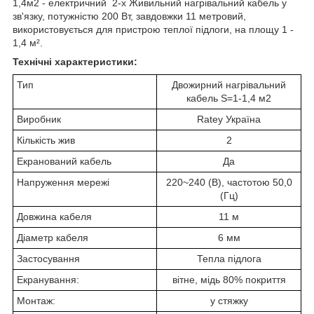
1,4м2 - електричний 2-х Живильний нагрівальний кабель у
зв'язку, потужністю 200 Вт, завдовжки 11 метровий,
використовується для пристрою теплої підлоги, на площу 1 -
1,4 м².
Технічні характеристики:
Тип
Двожирний нагрівальний
кабель S=1-1,4 м2
Виробник
Ratey Україна
Кількість жив
2
Екранований кабель
Да
Напруження мережі
220~240 (В), частотою 50,0
(Гц)
Довжина кабеля
11 м
Діаметр кабеля
6 мм
Застосування
Тепла підлога
Екранування:
вітне, мідь 80% покриття
Монтаж:
у стяжку