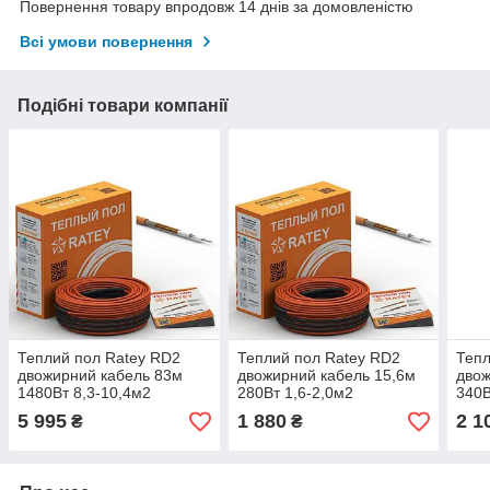
Повернення товару впродовж 14 днів за домовленістю
Всі умови повернення
Подібні товари компанії
Теплий пол Ratey RD2
Теплий пол Ratey RD2
Тепл
двожирний кабель 83м
двожирний кабель 15,6м
двож
1480Вт 8,3-10,4м2
280Вт 1,6-2,0м2
340В
5 995
1 880
2 1
₴
₴