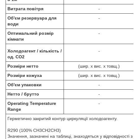
Витрата повітря
-
Об'єм резервуара для
-
води
Оптимальний розмір
-
кімнати
Холодоагент / кількість /
-
од. CO2
Розміри нетто
(шир. х вис. х товщ.)
Розміри кожуха
(шир. х вис. х товщ.)
Об'єм упаковки
-
Нетто / брутто
-
Operating Temperature
-
Range
Герметично закритий контур циркуляції холодоагенту.
R290 (100% CH3CH2CH3)
Значення, зазначені на таблиці, знаходяться у відповідності з 