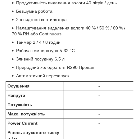
Продуктивність видалення вологи 40 літрів / день
Безшумна робота
2 швидкості вентилятора
Налаштування видалення вологи 40 % / 50 % / 60 % /
70 % RH або Continuous
Таймер 2 / 4 / 8 годин
Робоча температура 5-32 °C
Зливний посудину 6,5 л
Природний холодоагент R290 Пропан
Автоматичний перезапуск
Осушення
-
Напруга
-
Потужність
-
Макс. потужність
-
Power Current
-
Рівень звукового тиску
-
в 1м