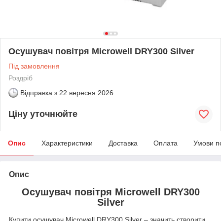
Осушувач повітря Microwell DRY300 Silver
Під замовлення
Роздріб
Відправка з
22 вересня 2026
Ціну уточнюйте
Опис
Характеристики
Доставка
Оплата
Умови п
Опис
Осушувач повітря Microwell DRY300
Silver
Купити осушувач Microwell DRY300 Silver – значить створити