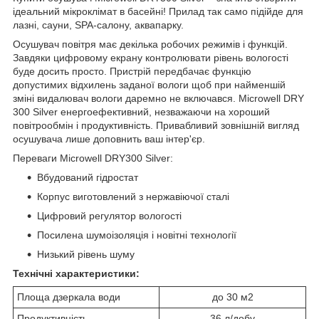
ідеальний мікроклімат в басейні! Прилад так само підійде для
лазні, сауни, SPA-салону, аквапарку.
Осушувач повітря має декілька робочих режимів і функцій.
Завдяки цифровому екрану контролювати рівень вологості
буде досить просто. Пристрій передбачає функцію
допустимих відхилень заданої вологи щоб при найменшій
зміні видалювач вологи даремно не включався. Microwell DRY
300 Silver енергоефективний, незважаючи на хороший
повітрообмін і продуктивність. Привабливий зовнішній вигляд
осушувача лише доповнить ваш інтер'єр.
Переваги Microwell DRY300 Silver:
Вбудований гідростат
Корпус виготовлений з нержавіючої сталі
Цифровий регулятор вологості
Посилена шумоізоляція і новітні технології
Низький рівень шуму
Технічні характеристики:
Площа дзеркала води
до 30 м2
Продуктивність
36 л/добу