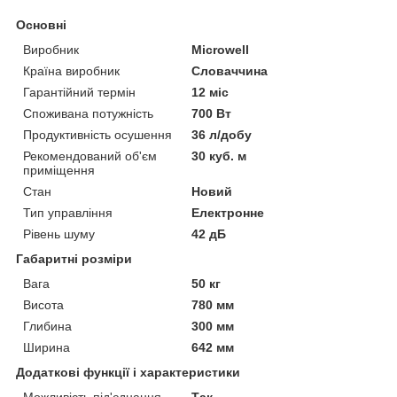
Основні
Виробник
Microwell
Країна виробник
Словаччина
Гарантійний термін
12 міс
Споживана потужність
700 Вт
Продуктивність осушення
36 л/добу
Рекомендований об'єм
30 куб. м
приміщення
Стан
Новий
Тип управління
Електронне
Рівень шуму
42 дБ
Габаритні розміри
Вага
50 кг
Висота
780 мм
Глибина
300 мм
Ширина
642 мм
Додаткові функції і характеристики
Можливість під'єднання
Так