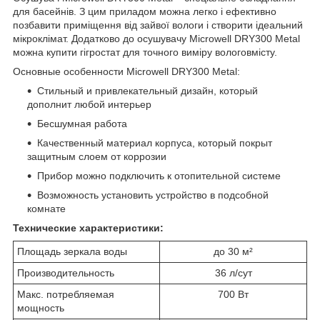
для басейнів. З цим приладом можна легко і ефективно
позбавити приміщення від зайвої вологи і створити ідеальний
мікроклімат. Додатково до осушувачу Microwell DRY300 Metal
можна купити гігростат для точного виміру вологовмісту.
Основные особенности Microwell DRY300 Metal:
Стильный и привлекательный дизайн, который
дополнит любой интерьер
Бесшумная работа
Качественный материал корпуса, который покрыт
защитным слоем от коррозии
Прибор можно подключить к отопительной системе
Возможность установить устройство в подсобной
комнате
Технические характеристики:
Площадь зеркала воды
до 30 м²
Производительность
36 л/сут
Макс. потребляемая
700 Вт
мощность