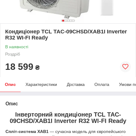
Кондиціонер TCL TAC-09CHSD/XAB1I Inverter
R32 WI-FI Ready
В наявності
Роздріб
18 599
₴
Опис
Характеристики
Доставка
Оплата
Умови п
Опис
Інверторний кондиціонер TCL TAC-
09CHSD/XAB1I Inverter R32 WI-FI Ready
Спліт-система XAB1
— сучасна модель для європейського