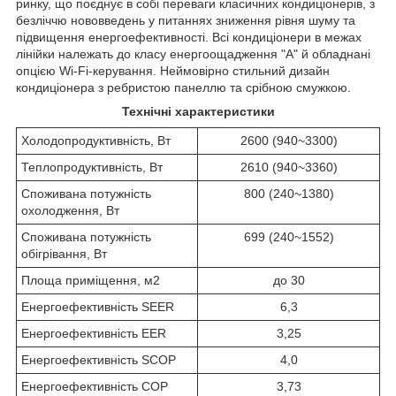
ринку, що поєднує в собі переваги класичних кондиціонерів, з
безліччю нововведень у питаннях зниження рівня шуму та
підвищення енергоефективності. Всі кондиціонери в межах
лінійки належать до класу енергоощадження "А" й обладнані
опцією Wi-Fi-керування. Неймовірно стильний дизайн
кондиціонера з ребристою панеллю та срібною смужкою.
Технічні характеристики
Холодопродуктивність, Вт
2600 (940~3300)
Теплопродуктивність, Вт
2610 (940~3360)
Споживана потужність
800 (240~1380)
охолодження, Вт
Споживана потужність
699 (240~1552)
обігрівання, Вт
Площа приміщення, м2
до 30
Енергоефективність SEER
6,3
Енергоефективність EER
3,25
Енергоефективність SCOP
4,0
Енергоефективність COP
3,73