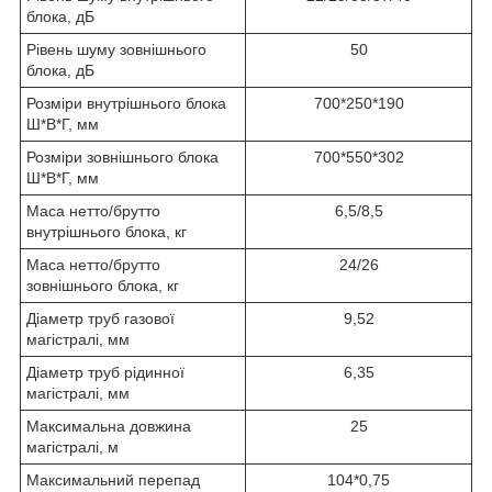
блока, дБ
Рівень шуму зовнішнього
50
блока, дБ
Розміри внутрішнього блока
700*250*190
Ш*В*Г, мм
Розміри зовнішнього блока
700*550*302
Ш*В*Г, мм
Маса нетто/брутто
6,5/8,5
внутрішнього блока, кг
Маса нетто/брутто
24/26
зовнішнього блока, кг
Діаметр труб газової
9,52
магістралі, мм
Діаметр труб рідинної
6,35
магістралі, мм
Максимальна довжина
25
магістралі, м
Максимальний перепад
104*0,75