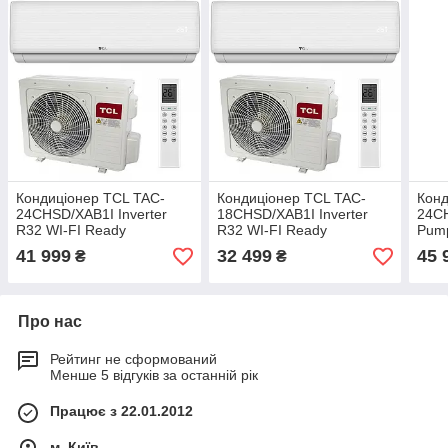
Кондиціонер TCL TAC-
Кондиціонер TCL TAC-
Конд
24CHSD/XAB1I Inverter
18CHSD/XAB1I Inverter
24C
R32 WI-FI Ready
R32 WI-FI Ready
Pump
41 999
32 499
45 
₴
₴
Про нас
Рейтинг не сформований
Менше 5 відгуків за останній рік
Працює з 22.01.2012
м. Київ