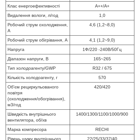
Клас енергоефективності
А++/А+
Видалення вологи, л/год
1,0
Робочий струм охолодження,
4,6 (1,2~8,0)
А
Робочий струм обігрівання, А
4,1 (1,2~9,0)
Напруга
1Ф/220 -240В/50Гц
Діапазон напруги, В
165~265
Тип холодоагенту/GWP
R32 / 675
Кількість холодоагенту, г
570
Об'єм рециркульованого
420/420
повітря
(охолодження/обогрівання),
м3/год
Швидкість внутрішнього
1400/1300/1100/1000/900
вентилятора, об/хв
Марка компресора
RECHI
Рівень шуму внутрішнього
22/25/33/37/40