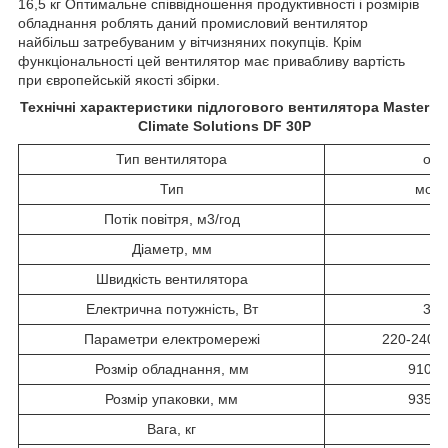
16,5 кг Оптимальне співвідношення продуктивності і розмірів
обладнання роблять даний промисловий вентилятор
найбільш затребуваним у вітчизняних покупців. Крім
функціональності цей вентилятор має привабливу вартість
при європейській якості збірки.
Технічні характеристики підлогового вентилятора Master
Climate Solutions DF 30P
Тип вентилятора
ось
Тип
мобі
Потік повітря, м3/год
10
Діаметр, мм
7
Швидкість вентилятора
Електрична потужність, Вт
315
Параметри електромережі
220-240 В
Розмір обладнання, мм
910*3
Розмір упаковки, мм
935*3
Вага, кг