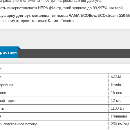
грівального елемента - повітря нагрівається від двигуна.
сть використовувати HEPA фільтр, який зупиняє до 99,997% бактерій
сушарку для рук металева глянсова VAMA ECOflow/ECOstream 550 В
в нашому інтернет-магазині Клімат Техніка.
еристики
ні
к
VAMA
иробник
Італія
іння
15 сек
ний термін
12 міс
сть
1100 Вт
я
Глянцева
ь повітряного потоку
250 км/год