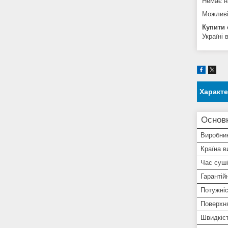
Немає на
Можливі
Купити 
Україні 
Характ
Основ
Виробни
Країна в
Час суш
Гарантій
Потужні
Поверхн
Швидкіст