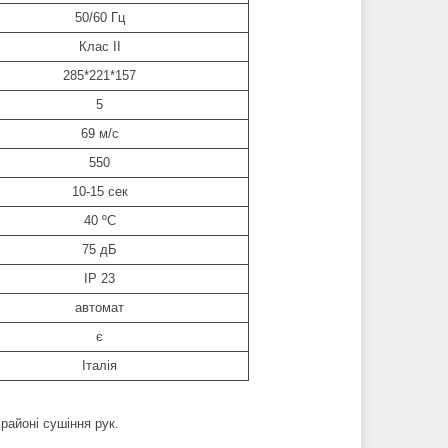
50/60 Гц
Клас II
285*221*157
5
69 м/с
550
10-15 сек
40 ºC
75 дБ
IP 23
автомат
є
Італія
районі сушіння рук.