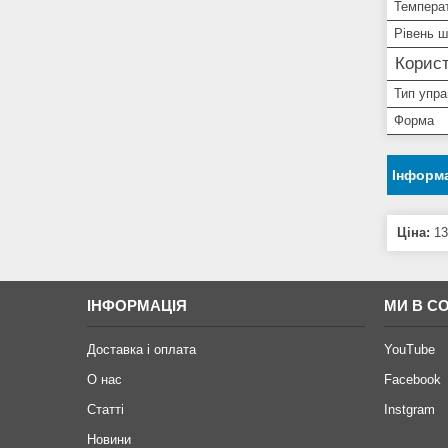
Температ
Рівень 
Корист
Тип упра
Форма
Інформа
Ціна:
13
ІНФОРМАЦІЯ
МИ В С
Доставка і оплата
YouTube
О нас
Facebook
Статті
Instgram
Новини