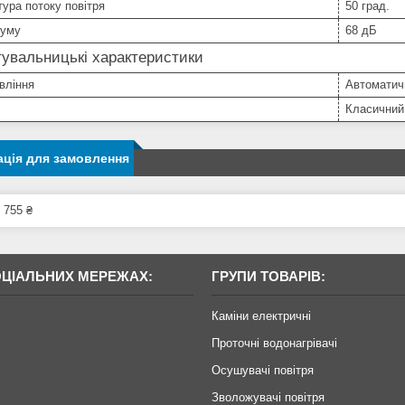
ура потоку повітря
50 град.
шуму
68 дБ
увальницькі характеристики
вління
Автоматич
Класичний
ція для замовлення
 755 ₴
ОЦІАЛЬНИХ МЕРЕЖАХ:
ГРУПИ ТОВАРІВ:
Каміни електричні
Проточні водонагрівачі
Осушувачі повітря
Зволожувачі повітря