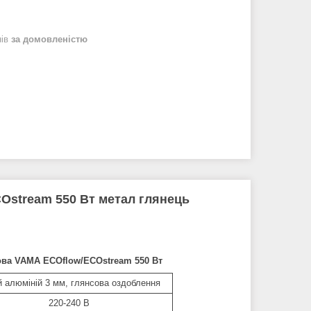
нів
за домовленістю
Ostream 550 Вт метал глянець
сова VAMA ECOflow/ECOstream 550 Вт
й алюміній 3 мм, глянсова оздоблення
220-240 В