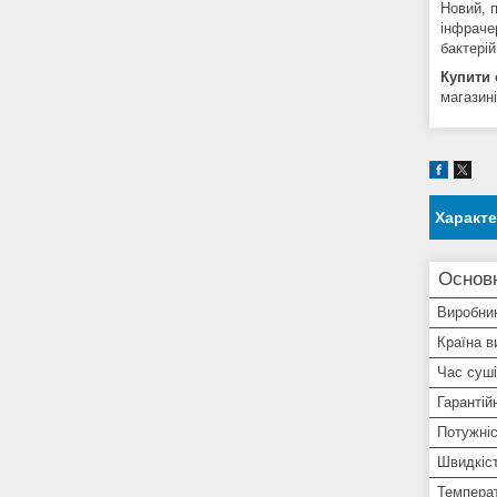
Новий, 
інфрачер
бактерій
Купити
магазині
Характ
Основ
Виробни
Країна в
Час суш
Гарантій
Потужні
Швидкіст
Температ