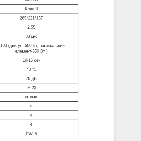
Клас II
285*221*157
2.55
83 м/c
1100 (двигун -550 Вт, нагрівальний
елемент-550 Вт )
10-15 сек
40 ºC
75 дБ
IP 23
автомат
є
є
є
Італія