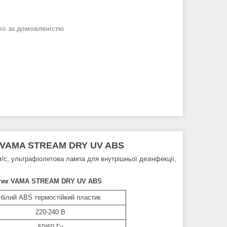
нів
за домовленістю
ик VAMA STREAM DRY UV ABS
м/с, ультрафіолетова лампа для внутрішньої дезінфекції,
астик VAMA STREAM DRY UV ABS
білий ABS термостійкий пластик
220-240 В
50/60 Гц