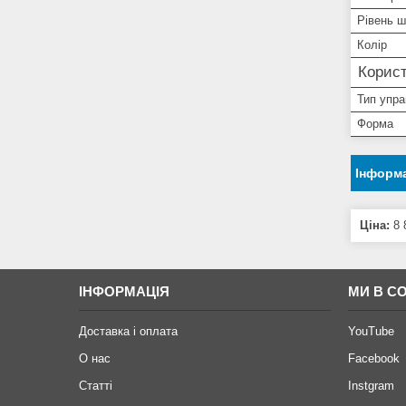
Рівень 
Колір
Корист
Тип упра
Форма
Інформа
Ціна:
8 
ІНФОРМАЦІЯ
МИ В С
Доставка і оплата
YouTube
О нас
Facebook
Статті
Instgram