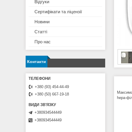
Відгуки
Сертифікати та ліцензії
Новини
Статті
Про нас
Контакти
+380 (93) 454-44-49
Максимал
+380 (50) 667-19-18
hepa-фі
+380934544449
+380934544449