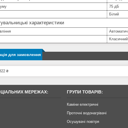
шуму
75 дБ
Білий
увальницькі характеристики
вління
Автоматич
Класичний
ція для замовлення
822 ₴
ОЦІАЛЬНИХ МЕРЕЖАХ:
ГРУПИ ТОВАРІВ:
Каміни електричні
Проточні водонагрівачі
Осушувачі повітря