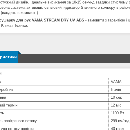
потужний дизайн. Ідеальне висихання за 10-15 секунд завдяки стислому с
вона система активації: світловий індикатор блакитного кольору в район
 (входить в комплект)
 сушарку для рук VAMA STREAM DRY UV ABS
- замовити з гарантією і
 Клімат Техніка.
еристики
ні
к
VAMA
иробник
Італія
іння
10 сек
ний термін
12 міс
сть
1100 Вт
ь повітряного потоку
299 км/год
ура потоку повітря
40 град.