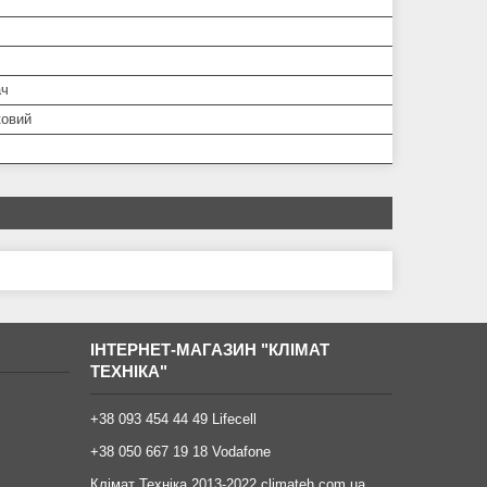
ач
ковий
ІНТЕРНЕТ-МАГАЗИН "КЛІМАТ
ТЕХНІКА"
+38 093 454 44 49 Lifecell
+38 050 667 19 18 Vodafone
Клімат Техніка 2013-2022 climateh.com.ua