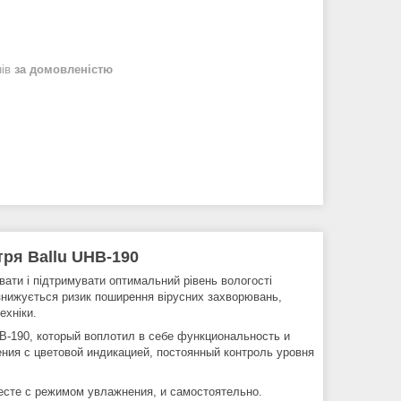
нів
за домовленістю
ря Ballu UHB-190
вати і підтримувати оптимальний рівень вологості
 знижується ризик поширення вірусних захворювань,
ехніки.
HB-190, который воплотил в себе функциональность и
ния с цветовой индикацией, постоянный контроль уровня
есте с режимом увлажнения, и самостоятельно.