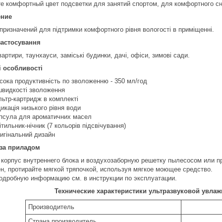
е комфортный цвет подсветки для занятий спортом, для комфортного сн
ение
призначений для підтримки комфортного рівня вологості в приміщенні.
застосування
вартири, таунхауси, заміські будинки, дачі, офіси, зимові сади.
і особливості
сока продуктивність по зволоженню - 350 мл/год
швидкості зволоження
льтр-картридж в комплекті
дикація низького рівня води
псула для ароматичних масел
ітильник-нічник (7 кольорів підсвічування)
игінальний дизайн
 за приладом
 корпус внутреннего блока и воздухозаборную решетку пылесосом или п
ен, протирайте мягкой тряпочкой, используя мягкое моющее средство.
одробную информацию см. в инструкции по эксплуатации.
Технические характеристики ультразвуковой увлажн
Производитель
Страна производитель