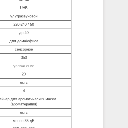
UHB
ультразвуковой
220-240 / 50
до 40
для дома/офиса
сенсорное
350
увлажнение
20
есть
4
ейнер для ароматических масел
(ароматерапия)
есть
менее 35 дБ