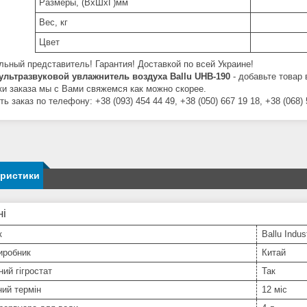
Размеры, (ВxШxГ)мм
Вес, кг
Цвет
ьный представитель! Гарантия! Доставкой по всей Украине!
ультразвуковой увлажнитель воздуха Ballu UHB-190
- добавьте товар 
ки заказа мы с Вами свяжемся как можно скорее.
 заказ по телефону: +38 (093) 454 44 49, +38 (050) 667 19 18, +38 (068) 
еристики
ні
к
Ballu Indus
иробник
Китай
ий гігростат
Так
ний термін
12 міс