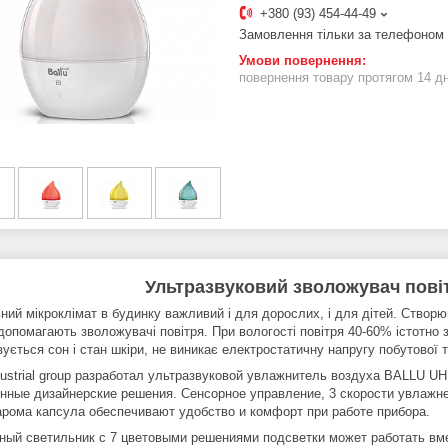
+380 (93) 454-44-49
Замовлення тільки за телефоном
повернення товару протягом 14 д
Ультразвуковий зволожувач повіт
ний мікроклімат в будинку важливий і для дорослих, і для дітей. Створю
 допомагають зволожувачі повітря. При вологості повітря 40-60% істотно
ується сон і стан шкіри, не виникає електростатичну напругу побутової т
ndustrial group разработал ультразвуковой увлажнитель воздуха BALLU U
нные дизайнерские решения. Сенсорное управление, 3 скорости увлажне
арома капсула обеспечивают удобство и комфорт при работе прибора.
ный светильник с 7 цветовыми решениями подсветки может работать вм