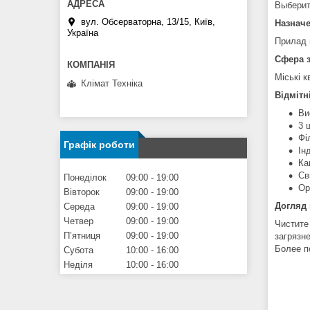
Выберит
вул. Обсерваторна, 13/15, Київ,
Назнач
Україна
Прилад 
Сфера 
Міські к
Клімат Техніка
Відмітн
Ви
3 
Фі
Графік роботи
Ін
Ка
Св
Понеділок
09:00
19:00
Ор
Вівторок
09:00
19:00
Догляд
Середа
09:00
19:00
Четвер
09:00
19:00
Чистите
Пʼятниця
09:00
19:00
загрязн
Более п
Субота
10:00
16:00
Неділя
10:00
16:00