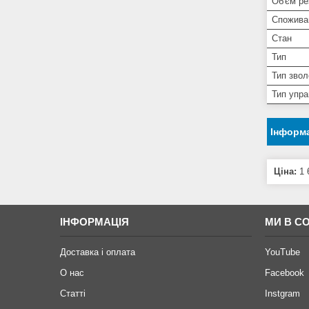
Об'єм ре
Спожива
Стан
Тип
Тип зво
Тип упра
Інформа
Ціна:
1 
ІНФОРМАЦІЯ
МИ В С
Доставка і оплата
YouTube
О нас
Facebook
Статті
Instgram