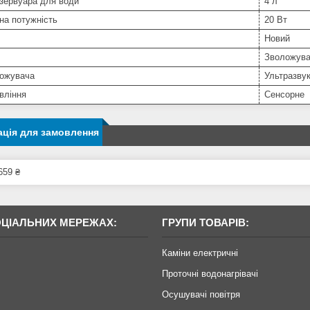
зервуара для води
4 л
на потужність
20 Вт
Новий
Зволожув
ложувача
Ультразву
вління
Сенсорне
ція для замовлення
659 ₴
ОЦІАЛЬНИХ МЕРЕЖАХ:
ГРУПИ ТОВАРІВ:
Каміни електричні
Проточні водонагрівачі
Осушувачі повітря