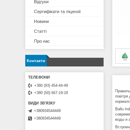
Відгуки
Сертифікати та ліцензії
Новини
Статті
Про нас
Контакти
+380 (93) 454-44-49
Правиль
+380 (50) 667-19-18
повітря
нормаліз
Ballu I
+380934544449
совреме
+380934544449
воды и 
Встроен