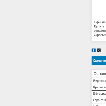
Официал
Купить 
обработ
Оформить
Характ
Основ
Виробни
Країна в
Вбудован
Гарантій