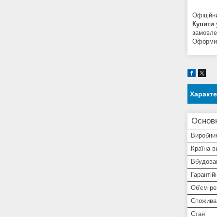
Офіційни
Купити 
замовле
Оформити
Характ
Основ
Виробни
Країна в
Вбудован
Гарантій
Об'єм ре
Спожива
Стан