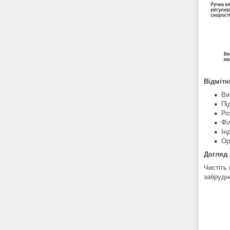
Відмітн
Ви
Пі
Ро
Фі
Ін
Ор
Догляд
Чистіть
забрудн