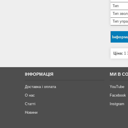
Тип
Тип зво
Тип упра
Інформа
Ціна:
1 
ІНФОРМАЦІЯ
МИ В С
Доставка і оплата
YouTube
О нас
Facebook
Статті
Instgram
Новини