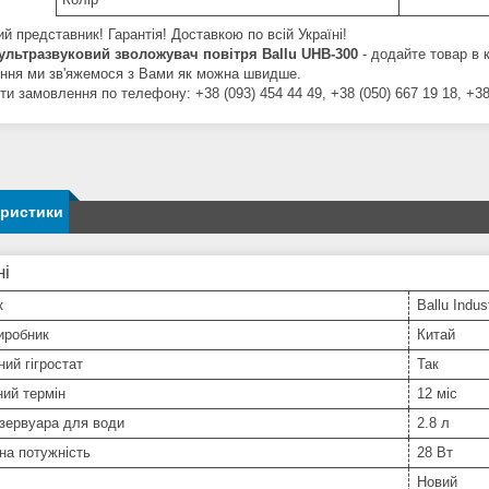
й представник! Гарантія! Доставкою по всій Україні!
ультразвуковий зволожувач повітря Ballu UHB-300
- додайте товар в к
ння ми зв'яжемося з Вами як можна швидше.
 замовлення по телефону: +38 (093) 454 44 49, +38 (050) 667 19 18, +38
еристики
ні
к
Ballu Indus
иробник
Китай
ий гігростат
Так
ний термін
12 міс
зервуара для води
2.8 л
на потужність
28 Вт
Новий