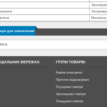
Зволожув
ложувача
Ультразву
вління
Механічне
ція для замовлення
359 ₴
ОЦІАЛЬНИХ МЕРЕЖАХ:
ГРУПИ ТОВАРІВ:
Каміни електричні
Проточні водонагрівачі
Осушувачі повітря
Зволожувачі повітря
Очищувачі повітря