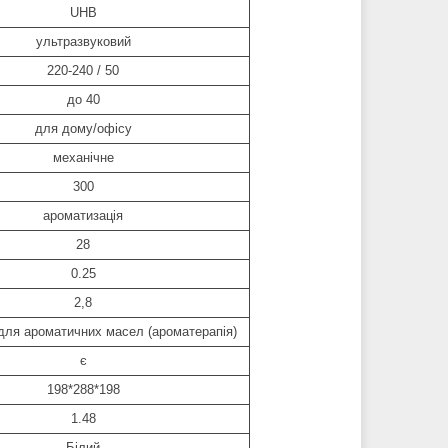
UHB
ультразвуковий
220-240 / 50
до 40
для дому/офісу
механічне
300
ароматизація
28
0.25
2,8
для ароматичних масел (ароматерапія)
є
198*288*198
1.48
Білий