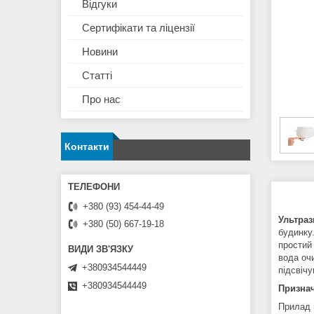
Відгуки
Сертифікати та ліцензії
Новини
Статті
Про нас
Контакти
+380 (93) 454-44-49
Ультра
+380 (50) 667-19-18
будинку
простий
вода оч
+380934544449
підсвіч
+380934544449
Призна
Прилад 