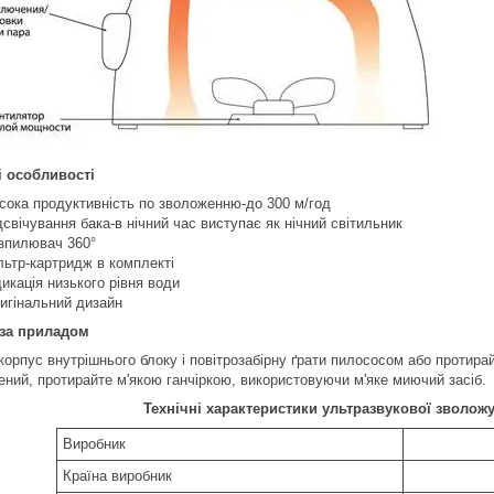
і особливості
сока продуктивність по зволоженню-до 300 м/год
дсвічування бака-в нічний час виступає як нічний світильник
зпилювач 360°
льтр-картридж в комплекті
дикація низького рівня води
игінальний дизайн
 за приладом
 корпус внутрішнього блоку і повітрозабірну ґрати пилососом або протир
ений, протирайте м'якою ганчіркою, використовуючи м'яке миючий засіб.
Технічні характеристики ультразвукової зволожу
Виробник
Країна виробник