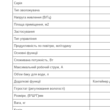
Серія
Тип зволожувача
Напруга живлення (В/Гц)
Площа приміщення, м2
Застосування
Тип управління
Продуктивність по повітрю, мл/годину
Основні функції
Споживана потужність, Вт
Максимальний робочий струм, А
Об'єм баку для води, л
Додаткові функції
Контейнер 
Гігростат (регулювання вологості)
Розміри, (В*Ш*Г)мм
Вага, кг
Колір