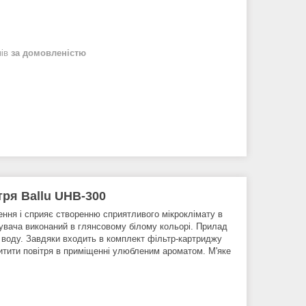
нів
за домовленістю
ря Ballu UHB-300
ення і сприяє створенню сприятливого мікроклімату в
жувача виконаний в глянсовому білому кольорі. Прилад
у воду. Завдяки входить в комплект фільтр-картриджу
итити повітря в приміщенні улюбленим ароматом. М'яке