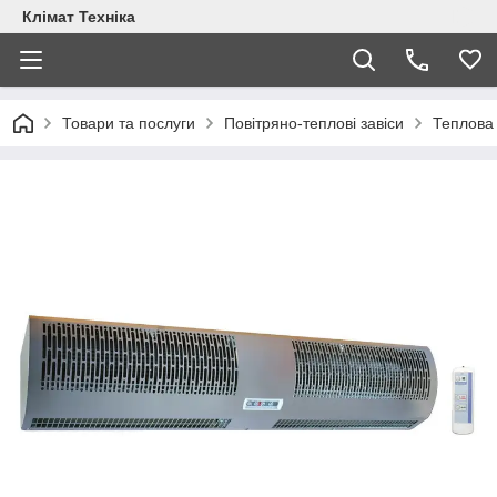
Клімат Техніка
Товари та послуги
Повітряно-теплові завіси
Теплова з