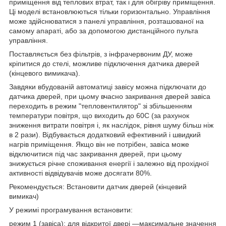
приміщення від теплових втрат, так і для обігріву приміщення.
Ці моделі встановлюються тільки горизонтально. Управління
може здійснюватися з панелі управління, розташованої на
самому апараті, або за допомогою дистанційного пульта
управління.
Поставляється без фільтрів, з інфрачервоним ДУ, може
кріпитися до стелі, можливе підключення датчика дверей
(кінцевого вимикача).
Завдяки вбудованій автоматиці завісу можна підключати до
датчика дверей, при цьому вчасно закривання дверей завіса
переходить в режим "тепловентилятор" зі збільшенням
температури повітря, що виходить до 60С (за рахунок
зниження витрати повітря і, як наслідок, рівня шуму більш ніж
в 2 рази). Відбувається додатковий ефективний і швидкий
нагрів приміщення. Якщо він не потрібен, завіса може
відключитися під час закривання дверей, при цьому
знижується річне споживання енергії і залежно від прохідної
активності відвідувачів може досягати 80%.
Рекомендується: Встановити датчик дверей (кінцевий
вимикач)
У режимі програмування встановити:
режим 1 (завіса): для відкритої двері —максимальне значення