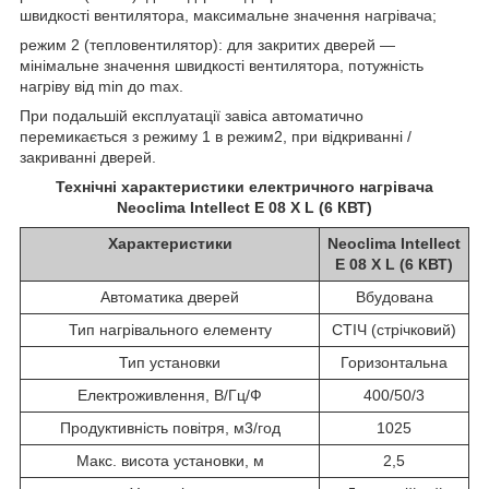
швидкості вентилятора, максимальне значення нагрівача;
режим 2 (тепловентилятор): для закритих дверей —
мінімальне значення швидкості вентилятора, потужність
нагріву від min до max.
При подальшій експлуатації завіса автоматично
перемикається з режиму 1 в режим2, при відкриванні /
закриванні дверей.
Технічні характеристики електричного нагрівача
Neoclima Intellect E 08 X L (6 КВТ)
Характеристики
Neoclima Intellect
E 08 X L (6 КВТ)
Автоматика дверей
Вбудована
Тип нагрівального елементу
СТІЧ (стрічковий)
Тип установки
Горизонтальна
Електроживлення, В/Гц/Ф
400/50/3
Продуктивність повітря, м3/год
1025
Макс. висота установки, м
2,5