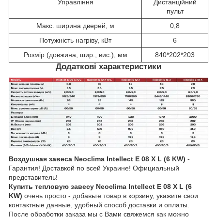
Управління
Дистанційний
пульт
Макс. ширина дверей, м
0,8
Потужність нагріву, кВт
6
Розмір (довжина, шир., вис.), мм
840*202*203
Додаткові характеристики
Воздушная завеса Neoclima Intellect E 08 X L (6 KW)
-
Гарантия! Доставкой по всей Украине! Официальный
представитель!
Купить тепловую завесу Neoclima Intellect E 08 X L (6
KW)
очень просто - добавьте товар в корзину, укажите свои
контактные данные, удобный способ доставки и оплаты.
После обработки заказа мы с Вами свяжемся как можно