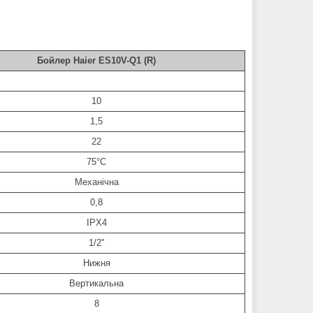
Бойлер Haier ES10V-Q1 (R)
10
1,5
22
75°С
Механічна
0,8
IPX4
1/2''
Нижня
Вертикальна
8