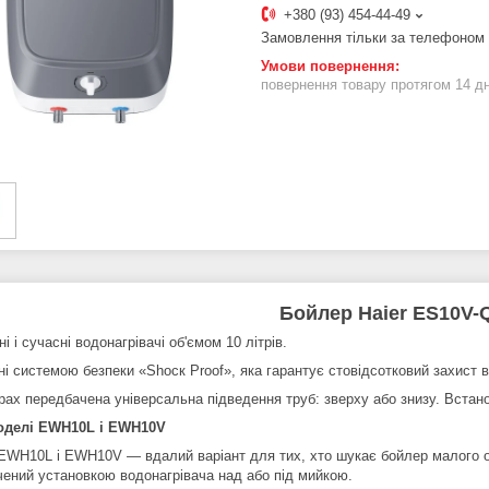
+380 (93) 454-44-49
Замовлення тільки за телефоном
повернення товару протягом 14 д
Бойлер Haier ES10V-Q
і і сучасні водонагрівачі об'ємом 10 літрів.
і системою безпеки «Ѕһоск Proof», яка гарантує стовідсотковий захист 
рах передбачена універсальна підведення труб: зверху або знизу. Встан
оделі EWH10L і EWH10V
EWH10L і EWH10V — вдалий варіант для тих, хто шукає бойлер малого об
чений установкою водонагрівача над або під мийкою.