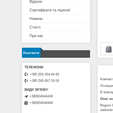
Відгуки
Сертифікати та ліцензії
Новини
Статті
Про нас
Контакти
+380 (93) 454-44-49
Компактн
+380 (50) 667-19-18
Оснащен
В бойле
+380934544449
Опис м
+380934544449
Моделі 
забезпе