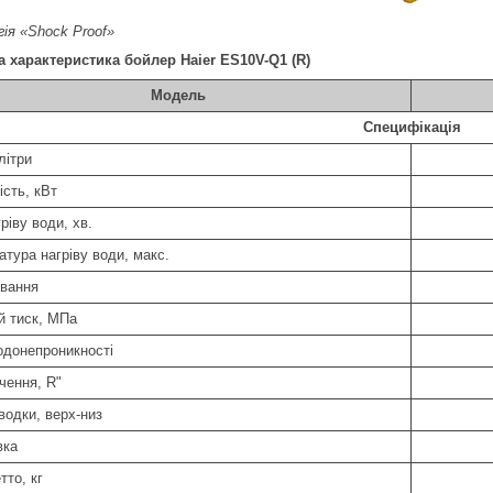
гія «Shock Proof»
а характеристика бойлер Haier ES10V-Q1 (R)
Модель
Специфікація
літри
ість, кВт
ріву води, хв.
тура нагріву води, макс.
вання
й тиск, МПа
одонепроникності
чення, R"
водки, верх-низ
вка
тто, кг