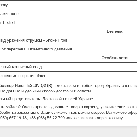
блоку
а живлення
и, ШхВхГ
Безпека
 від ураження струмом «Shoke Proof»
 от перегрева и избыточного давления
Особенности
енный магниевый анод
хнология покрытие бака
бойлер Haier ES10V-Q2 (R)
с доставкой в любой город Украины очень пр
ные данные и удобный способ доставки и оплаты.
ьный представитель. Доставкой по всей Украине.
ить бойлер? Очень просто - добавьте товар в корзину, укажите свои конт
бработки заказа мы с Вами свяжемся как можно скорее. Вы можете оформ
(050) 667 19 18, +38 (068) 55 22 799 или же заказать через корзину.