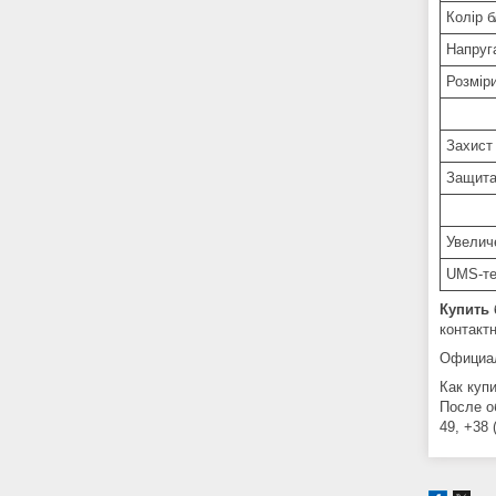
Колір 
Напруг
Розмір
Захист
Защита
Увелич
UMS-те
Купить 
контакт
Официал
Как куп
После о
49, +38 