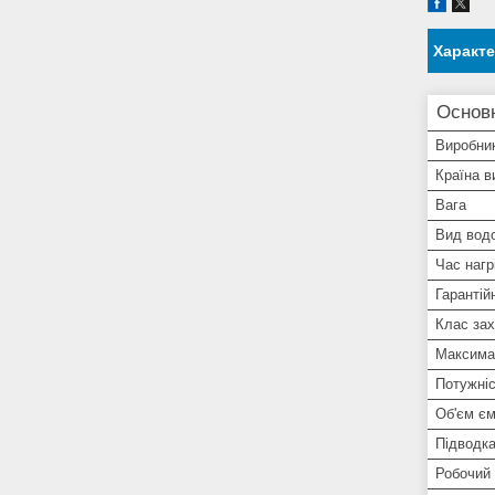
Характ
Основ
Виробни
Країна в
Вага
Вид водо
Час нагр
Гарантій
Клас зах
Максима
Потужніс
Об'єм єм
Підводк
Робочий 