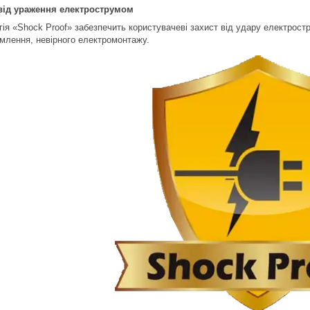
від ураження електрострумом
гія «Shock Proof» забезпечить користувачеві захист від удару електрост
емлення, невірного електромонтажу.