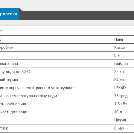
еристики
ні
к
Haier
иробник
Китай
8 кг
нагрівача
Бойлер
іву води до 50°С
22 хв
ний термін
84 міс
исту корпусів електронного устаткування
IPX4D
льна температура нагріву води
75 град.
ть номінальна
1.5 кВт
ності для води
10 л
а
Нижня
тиск
8 бар