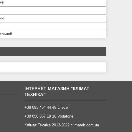
не
ий
альний
ІНТЕРНЕТ-МАГАЗИН "КЛІМАТ
ТЕХНІКА"
+38 093 454 44 49 Lifecell
+38 050 667 19 18 Vodafone
Клімат Техніка 2013-2022 climateh.com.ua