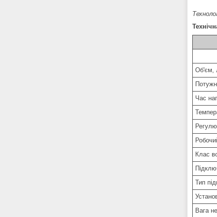
Техноло
Технічн
Об'єм, 
Потужн
Час наг
Темпера
Регулю
Робочи
Клас в
Підклю
Тип під
Устано
Вага не