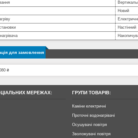
вання
Вертикаль
Новий
агріву
Електричн
становки
Настінний
нагрівача
Накопичув
ція для замовлення
080 ₴
ОЦІАЛЬНИХ МЕРЕЖАХ:
ГРУПИ ТОВАРІВ:
Каміни електричні
Проточні водонагрівачі
Осушувачі повітря
Зволожувачі повітря