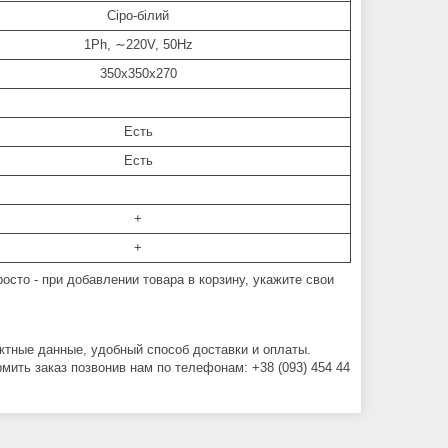
Сіро-білий
1Ph, ∼220V, 50Hz
350х350х270
Есть
Есть
+
+
осто - при добавлении товара в корзину, укажите свои
актные данные, удобный способ доставки и оплаты.
ить заказ позвонив нам по телефонам: +38 (093) 454 44