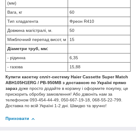
(мм)
Вага, кг
60
Тип хладагента
Фреон R410
Довжина магістралі, м.
50
Міжблочний перепад висот, м
15
Діаметри труб, мм:
- рідинна
6,35
- газова
15,88
Купити касетну спліт-систему Haier Cassette Super Match
ABH105H1ERG / PB-950МВ з доставкою по Україні прямо
зараз
дуже просто додайте в корзину і оформите покупку, це
прискорить обробку замовлення! Або дзвоніть нам за
телефоном 093-454-44-49, 050-667-19-18, 068-55-22-799.
Доставка по всій Україні 1-2 дні. Швидко та зручно!
Приховати