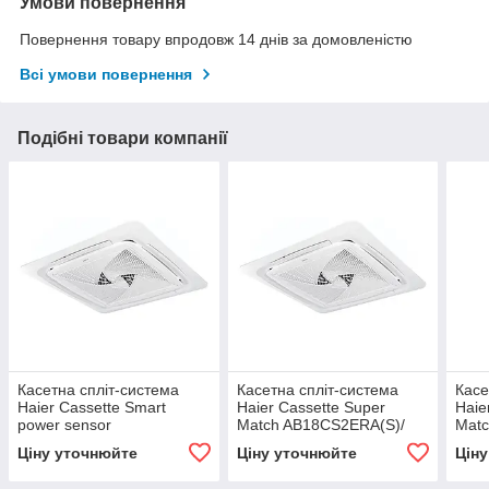
Умови повернення
Повернення товару впродовж 14 днів за домовленістю
Всі умови повернення
Подібні товари компанії
Касетна спліт-система
Касетна спліт-система
Касе
Haier Cassette Smart
Haier Cassette Super
Haie
power sensor
Match AB18CS2ERA(S)/
Mat
ABH071H1ERG /
PB-700KB
PB-
Ціну уточнюйте
Ціну уточнюйте
Цін
1U24GS1ERA