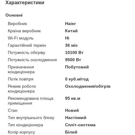
Характеристики
Основні
Виробник
Haier
Країна виробник
Китай
Wi-Fi модуль
Ні
Гарантійний термін
36 міс
Потужність обігріву
10100 Вт
Потужність охолодження
9500 Вт
Призначення
Побутовий
кондиціонера
Потік повітря
0 куб.м/год
Режим роботи
Охолодження/обігрів
кондиціонера
Рекомендована площа
95 кв.м
приміщення
Стан
Новий
Тип внутрішнього блоку
Настінний
Тип кондиціонера
Спліт-система
Колір корпусу
Білий