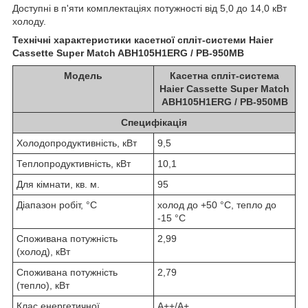
Доступні в п'яти комплектаціях потужності від 5,0 до 14,0 кВт
холоду.
Технічні характеристики касетної спліт-системи Haier
Cassette Super Match ABH105H1ERG / PB-950МВ
Модель
Касетна спліт-система
Haier Cassette Super Match
ABH105H1ERG / PB-950МВ
Специфікація
Холодопродуктивність, кВт
9,5
Теплопродуктивність, кВт
10,1
Для кімнати, кв. м.
95
Діапазон робіт, °C
холод до +50 °C, тепло до
-15 °C
Споживана потужність
2,99
(холод), кВт
Споживана потужність
2,79
(тепло), кВт
Клас енергетичної
А++/A+