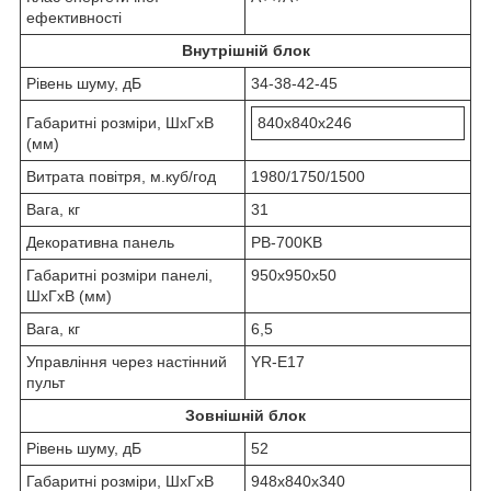
ефективності
Внутрішній блок
Рівень шуму, дБ
34-38-42-45
Габаритні розміри, ШхГхВ
840x840x246
(мм)
Витрата повітря, м.куб/год
1980/1750/1500
Вага, кг
31
Декоративна панель
PB-700KB
Габаритні розміри панелі,
950х950х50
ШхГхВ (мм)
Вага, кг
6,5
Управління через настінний
YR-E17
пульт
Зовнішній блок
Рівень шуму, дБ
52
Габаритні розміри, ШхГхВ
948x840x340