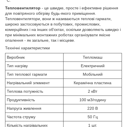
°С.
Тепловентилятор
- це швидке, просте і ефективне рішення
для повітряного обігріву будь-якого приміщення.
Тепловентилятори, вони ж називаються теплові гармати,
широко застосовуються в побутових, промислових,
комерційних і на інших об'єктах, оскільки дозволяють швидко і
при мінімальних монтажних роботах організувати якісне
опалення - як загальне, так і місцеве.
Технічні характеристики
Виробник
Тепломаш
Тип нагріву
Електричний
Тип теплової гармати
Мобільний
Нагрівальний элкмкент
Керамічна пластина
Теплова потужність
2 кВт
Продуктивність
100 м3/годину
Напруга живлення
220 В
Частота струму
50 Гц
Кількість нагрівальних
1 шт.