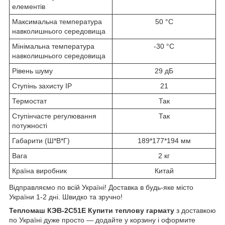
елементів
Максимальна температура
50 °C
навколишнього середовища
Мінімальна температура
-30 °C
навколишнього середовища
Рівень шуму
29 дБ
Ступінь захисту IP
21
Термостат
Так
Ступінчасте регулювання
Так
потужності
Габарити (Ш*В*Г)
189*177*194 мм
Вага
2 кг
Країна виробник
Китай
Відправляємо по всій Україні! Доставка в будь-яке місто
України 1-2 дні. Швидко та зручно!
Тепломаш КЭВ-2С51Е
Купити теплову гармату
з доставкою
по Україні дуже просто ― додайте у корзину і оформите