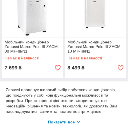
Мобільний кондиціонер
Мобільний кондиціонер
Zanussi Marco Polo III ZACM-
Zanussi Marco Polo III ZACM-
08 MP-III/N1
10 MP-III/N1
Немає в наявності
Немає в наявності
7 699
8 499
₴
₴
Zanussi пропонує широкий вибір побутових кондиціонерів,
що поєднують у собі нові функціональні можливості та
розробки. При створенні цієї техніки використовуються
інноваційні рішення та новітні технології, які дозволять Вам
насолоджуватися свіжим та чистим повітрям ціною
мінімальних зусиль. Ви легко знайдете варіант, який
Показати все
підходить саме вам: побутові кондиціонери з традиційним
набором функцій, або багатофункціональні інверторні спліт-