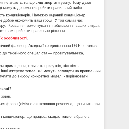
і не знають, на що слід звертати увагу. Тому дуже
вді можуть допомогти зробити правильний вибір.
ість кондиціонерів. Належно обраний кондиціонер
ще добре економить ваші гроші. У той самий час
ару, Ковзання, ремонтування і збільшення ваших витрат.
оже вам прийняти правильне рішення.
їх особливості
.
нічний фахівець Академії кондиціювання LG Electronics
ю до технічного спеціаліста — проектувальника,
м приміщення, кількість присутніх, кількість
ж інші джерела тепла, які можуть вплинути на правильний
тупати до вибору конкретної моделі - порівнювати
лконі?
 зовні.
ься фреон (хімічно синтезована речовина, що кипить при
 і кондиціонер, що працює, скидає тепло, зібране в