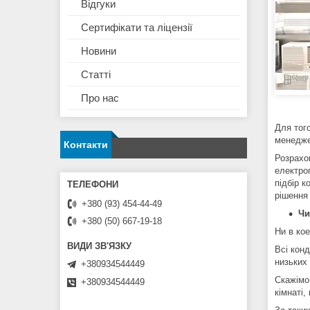
Відгуки
Сертифікати та ліцензії
Новини
Статті
Про нас
Для тог
менедже
Контакти
Розрахов
електро
підбір к
рішення 
+380 (93) 454-44-49
Чи
+380 (50) 667-19-18
Ни в кое
Всі кон
низьких
+380934544449
Скажімо,
+380934544449
кімнаті,