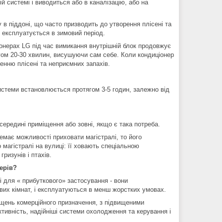
й системі і виводиться або в каналізацію, або на
в піддоні, що часто призводить до утворення плісені та
е експлуатується в зимовий період.
онерах LG під час вимикання внутрішній блок продовжує
ом 20-30 хвилин, висушуючи сам себе. Коли кондиціонер
ренню плісені та неприємних запахів.
истеми встановлюється протягом 3-5 годин, залежно від
всередині приміщення або зовні, якщо є така потреба.
емає можливості приховати магістралі, то його
магістралі на вулиці: її ховають спеціальною
ризунів і птахів.
ерів?
і для « прибуткового» застосування - вони
их кімнат, і експлуатуються в менш жорстких умовах.
щень комерційного призначення, з підвищеними
тивність, надійніші системи охолодження та керування і