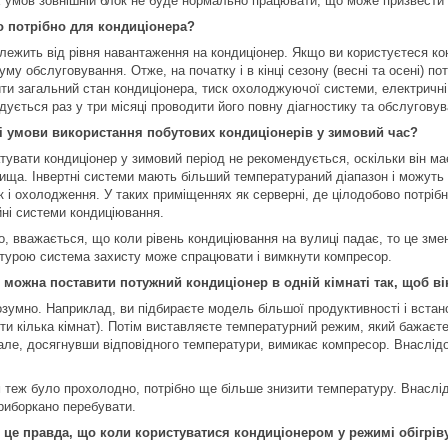
х умов зовнішній блок не буде нормально працювати, що може призвести
 потрібно для кондиціонера?
жить від рівня навантаження на кондиціонер. Якщо ви користуєтеся кон
уму обслуговування. Отже, на початку і в кінці сезону (весні та осені) п
ити загальний стан кондиціонера, тиск охолоджуючої системи, електричн
дується раз у три місяці проводити його повну діагностику та обслуговув
і умови використання побутових кондиціонерів у зимовий час?
тувати кондиціонер у зимовий період не рекомендується, оскільки він 
ища. Інвертні системи мають більший температураний діапазон і можуть п
ак і охолодження. У таких приміщеннях як серверні, де цілодобово потрі
йні системи кондиціювання.
го, вважається, що коли рівень кондиціювання на вулиці падає, то це зм
турою система захисту може спрацювати і вимкнути компресор.
 можна поставити потужний кондиціонер в одній кімнаті так, щоб в
озумно. Наприклад, ви підбираєте модель більшої продуктивності і встан
ти кілька кімнат). Потім виставляєте температурний режим, який бажаєте 
 але, досягнувши відповідного температури, вимикає компресор. Внаслідок
 теж було прохолодно, потрібно ще більше знизити температуру. Внаслідо
риборкано перебувати.
 це правда, що коли користуватися кондиціонером у режимі обігріву