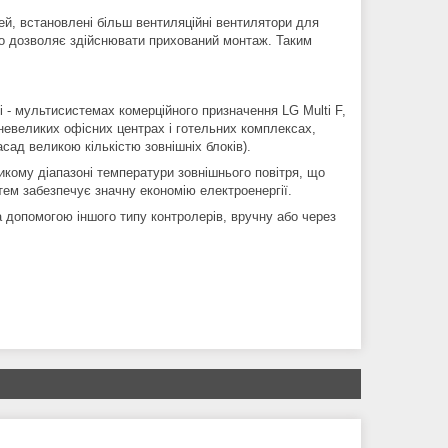
ей, встановлені більш вентиляційні вентилятори для
 що дозволяє здійснювати прихований монтаж. Таким
 - мультисистемах комерційного призначення LG Multi F,
невеликих офісних центрах і готельних комплексах,
сад великою кількістю зовнішніх блоків).
кому діапазоні температури зовнішнього повітря, що
тем забезпечує значну економію електроенергії.
 допомогою іншого типу контролерів, вручну або через