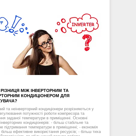
 РІЗНИЦЯ МІЖ ІНВЕРТОРНИМ ТА
РТОРНИМ КОНДИЦІОНЕРОМ ДЛЯ
ТУВАЧА?
ний та неінверторний кондиціонери розрізняються у
регулювання потужності роботи компресора та
ння заданої температури в приміщенні. Основні
інверторних кондиціонерів: - більш стабільне та
е підтримання температури в приміщенні; - економія
а більш ефективне використання ресурсів; - більш тиха