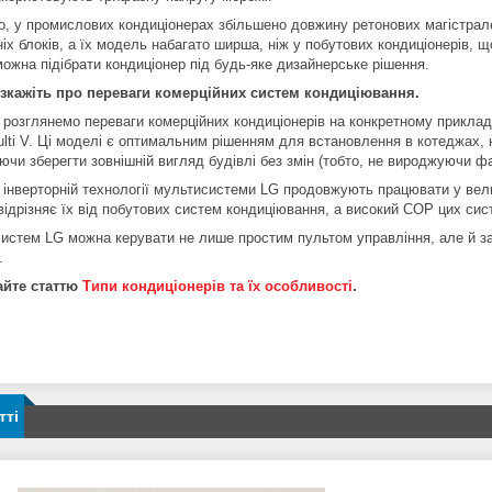
го, у промислових кондиціонерах збільшено довжину ретонових магістрал
ніх блоків, а їх модель набагато ширша, ніж у побутових кондиціонерів,
можна підібрати кондиціонер під будь-яке дизайнерське рішення.
зкажіть про переваги комерційних систем кондиціювання.
 розглянемо переваги комерційних кондиціонерів на конкретному прикладі
ulti V. Ці моделі є оптимальним рішенням для встановлення в котеджах, 
чи зберегти зовнішній вигляд будівлі без змін (тобто, не вироджуючи фа
 інверторній технології мультисистеми LG продовжують працювати у вели
 відрізняє їх від побутових систем кондиціювання, а високий СОР цих сис
истем LG можна керувати не лише простим пультом управління, але й за
.
айте статтю
Типи кондиціонерів та їх особливості
.
тті