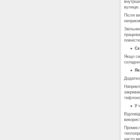
внутрішн
вулицю.
Після в
неприєм
Звільне
працюва
повністю
Ск
Якщо си
складно
Як
Додатков
Наприкл
закрива
тефлонов
У 
Відповід
викорис
Промисл
теплопр
часто в