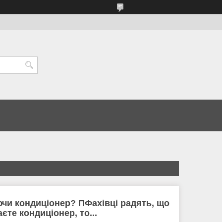
ючи кондиціонер? П
Фахівці радять, що
єте кондиціонер, то...