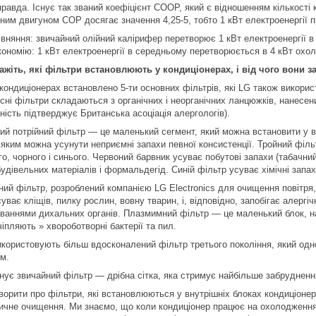
правда. Існує так званий коефіцієнт COOP, який є відношенням кількості 
рним двигуном СОР досягає значення 4,25-5, тобто 1 кВт електроенергії 
івняння: звичайний олійний калірифер перетворює 1 кВт електроенергії в
кономію: 1 кВт електроенергії в середньому перетворюється в 4 кВт охол
ажіть, які фільтри встановлюють у кондиціонерах, і від чого вони 
 кондиціонерах встановлено 5-ти основних фільтрів, які LG також викорис
сні фільтри складаються з органічних і неорганічних ланцюжків, нанесен
ність підтверджує Британська асоціація алергологів).
ний потрійний фільтр — це маленький сегмент, який можна встановити у в
яким можна усунути неприємні запахи певної консистенції. Тройний фільт
о, чорного і синього. Червоний барвник усуває побутові запахи (табачни
удівельних матеріалів і формальдегід. Синій фільтр усуває хімічні запахи,
ний фільтр, розроблений компанією LG Electronics для очищення повітря, 
уває кліщів, пилку рослин, вовну тварин, і, відповідно, запобігає алерг
ваннями дихальних органів. Плазмимний фільтр — це маленький блок, на
чіпляють » хвороботворні бактерії та пил.
икористовують більш вдосконалений фільтр третього покоління, який одн
им.
снує звичайний фільтр — дрібна сітка, яка стримує найбільше забрудненн
ворити про фільтри, які встановлюються у внутрішніх блоках кондиціонер
ичне очищення. Ми знаємо, що коли кондиціонер працює на охолодження,