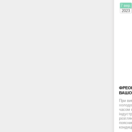
7 вер.
2023
ФРЕОН
ВАШО
При ви
холодо
часом 
індуст
розгля
поясни
кондиц