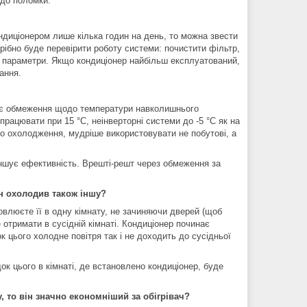
 до поломки.
диціонером лише кілька годин на день, то можна звести
отрібно буде перевірити роботу системи: почистити фільтр,
і параметри. Якщо кондиціонер найбільш експлуатований,
ання.
має обмеження щодо температури навколишнього
рацювати при 15 °С, неінверторні системи до -5 °C як на
бно охолодження, мудріше використовувати не побутові, а
еншує ефективність. Врешті-решт через обмеження за
ін охолодив також іншу?
овлюєте її в одну кімнату, не зачиняючи дверей (щоб
отримати в сусідній кімнаті. Кондиціонер починає
 цього холодне повітря так і не доходить до сусідньої
к цього в кімнаті, де встановлено кондиціонер, буде
, то він значно економніший за обігрівач?