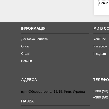
Повна 
ІНФОРМАЦІЯ
МИ В С
Доставка і оплата
YouTube
О нас
Facebook
Статті
Instgram
Новини
+380 (93)
вул. Обсерваторна, 13/15, Київ, Україна
+380 (50)