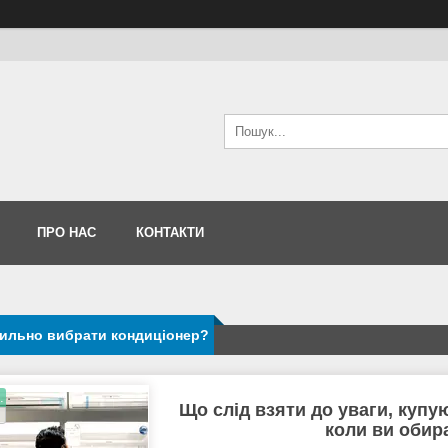
ПРО НАС
КОНТАКТИ
вильно вибрати кондиціонер?
.
Що слід взяти до уваги, купу
коли ви обира