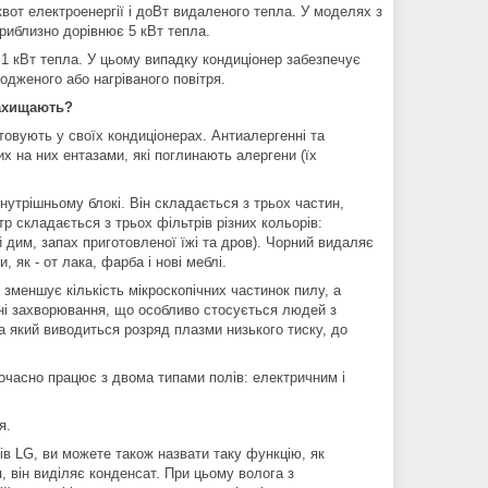
квот електроенергії і доВт видаленого тепла. У моделях з
приблизно дорівнює 5 кВт тепла.
 1 кВт тепла. У цьому випадку кондиціонер забезпечує
одженого або нагріваного повітря.
захищають?
товують у своїх кондиціонерах. Антиалергенні та
их на них ентазами, які поглинають алергени (їх
нутрішньому блокі. Він складається з трьох частин,
р складається з трьох фільтрів різних кольорів:
й дим, запах приготовленої їжі та дров). Чорний видаляє
 як - от лака, фарба і нові меблі.
зменшує кількість мікроскопічних частинок пилу, а
ічні захворювання, що особливо стосується людей з
 який виводиться розряд плазми низького тиску, до
очасно працює з двома типами полів: електричним і
я.
ів LG, ви можете також назвати таку функцію, як
 він виділяє конденсат. При цьому волога з