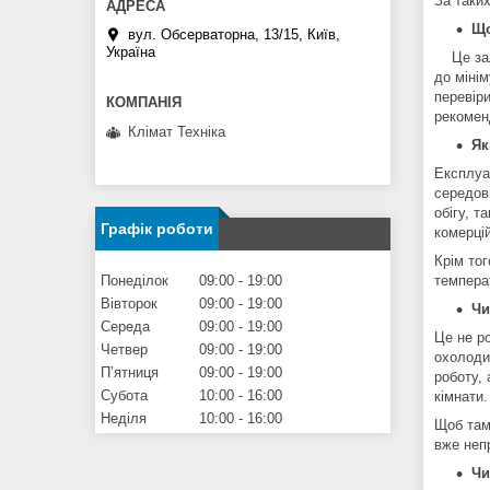
За таки
Що
вул. Обсерваторна, 13/15, Київ,
Україна
Це зале
до мінім
перевір
рекомен
Клімат Техніка
Як
Експлуа
середов
обігу, т
Графік роботи
комерці
Крім то
Понеділок
09:00
19:00
темпера
Вівторок
09:00
19:00
Чи
Середа
09:00
19:00
Це не р
Четвер
09:00
19:00
охолоди
Пʼятниця
09:00
19:00
роботу,
Субота
10:00
16:00
кімнати.
Неділя
10:00
16:00
Щоб там
вже неп
Чи