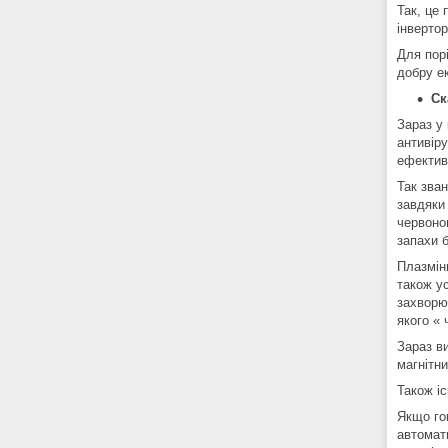
Так, це 
інверто
Для пор
добру е
Ск
Зараз у
антивіру
ефектив
Так зва
завдяки 
червоног
запахи б
Плазмін
також ус
захворю
якого « 
Зараз в
магнітн
Також і
Якщо го
автомат