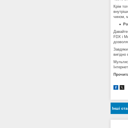
Крім то
внутріш
чином, 
Ро
Давайте
FDX і M
дозволяю
Завдяки
вигідно
Мультис
Інтернет
Прочит
Інші ста