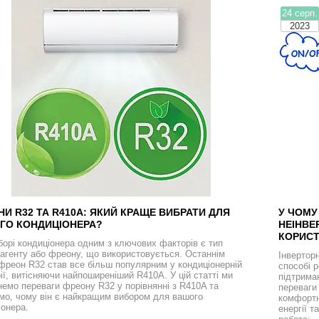
24 серп.
2023
И R32 ТА R410A: ЯКИЙ КРАЩЕ ВИБРАТИ ДЛЯ
У ЧОМУ
ГО КОНДИЦІОНЕРА?
НЕІНВЕ
КОРИС
борі кондиціонера одним з ключових факторів є тип
агенту або фреону, що використовується. Останнім
Інвертор
фреон R32 став все більш популярним у кондиціонерній
способі 
рії, витісняючи найпоширеніший R410A. У цій статті ми
підтрима
немо переваги фреону R32 у порівнянні з R410A та
переваги 
мо, чому він є найкращим вибором для вашого
комфортн
іонера.
енергії т