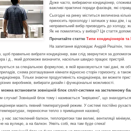
Дуже часто, вибираючи кондиціонер, споживач
важливі практичні поради фахівців, які спра
Сьогодні на ринку міститься величезна кільк
приносить прохолоду і затишок у ваш дім, і 
неправильний вибір призводить до холоду, ж
Як не помилятись у виборі? Ця стаття допом
Прочитайте статтю
Типи кондиціонерів та 
На запитання відповідає Андрій Решіткін, тех
о, щоб правильно вибрати кондиціонер, вам слід звернутися за допомого
ра і д., який допоможе визначити, наскільки швидко працює пристрій.
уються за спеціальною формулою, в якій враховуються такі дані, як об'є
приладів, схема розташування кімнати відносно сторін горизонту, а тако
ондиціонера. Тільки знаючи продуктивність кондиціонера, ви можете прис
різних виробників, вибирати дизайн і функціональні можливості.
 можна встановити зовнішній блок спліт-системи на застеленому ба
м случае! Зовнішній блок тому і називається "вирішено", що знаходиться
диціонери мають певний температурний режим. У системі постійно рухаєт
 температурах, переносячи тепло з приміщення назовні).
 у нас застеклений балкон, теплопритоки там великі, вентиляції мінімум,
 не на вулицю, а на балкон. Уявіть собі, яка там буде спека!