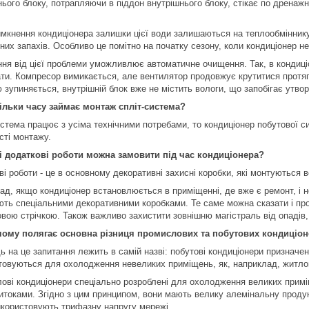
ього блоку, потрапляючи в піддон внутрішнього блоку, стікає по дренажні
имкнення кондиціонера залишки цієї води залишаються на теплообміннику 
них запахів. Особливо це помітно на початку сезону, коли кондиціонер н
ння від цієї проблеми уможливлює автоматичне очищення. Так, в кондиці
ти. Компресор вимикається, але вентилятор продовжує крутитися протяг
 зупиняється, внутрішній блок вже не містить вологи, що запобігає утво
ільки часу займає монтаж спліт-система?
стема працює з усіма технічними потребами, то кондиціонер побутової с
сті монтажу.
і додаткові роботи можна замовити під час кондиціонера?
і роботи - це в основному декоративні захисні коробки, які монтуються 
ад, якщо кондиціонер встановлюється в приміщенні, де вже є ремонт, і н
ють спеціальними декоративними коробками. Те саме можна сказати і про 
ою стрічкою. Також важливо захистити зовнішню магістраль від опадів, г
чому полягає основна різниця промислових та побутових кондиціон
ь на це запитання лежить в самій назві: побутові кондиціонери призначен
товуються для охолодження невеликих приміщень, як, наприклад, житлов
ові кондиціонери спеціально розроблені для охолодження великих примі
итоками. Згідно з цим принципом, вони мають велику алемінальну продук
икористовують трифазну напругу мережі.