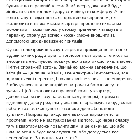
будинок на справжній « семейний осередок», який буде
зігрівати своїм теплом і дарувати відчуття комфорту. А ще
вони стануть відмінною альтернативою справжнім, які
встановити в тій же міській квартирі, просто не видається
можливим. Таким чином, у своєму прагненні - втамувати
первинну спрагу до вогню - кожен зможе вирішити за
допомогою цих дивовижних приладів.
Сучасні електрокини можуть зігрівати приміщення не гірше
від звичайних радіаторів та тепловентиляторів, а тепло, яке
виходить з них, чудово поєднується з картинкою, яка, власне,
і імітує справжній вогонь. Звичайно, можна заперечити, що
імітація — це лише імітація, але електричні дислексики, все
ж, мають свої переваги, і найважливіше з них — на створення
й обслуговування не потрібно витрачати багато часу та
зусиль. Щоб встановити справжній камін у квартирі,
доведеться мати таку на останньому поверсі, отримати
відповідну дорогу роздільну здатність, організувати будівельні
роботи і запастися купою в’язанок з дров або пагони
вугіллям. Наприклад, якщо вам вдалося вирішити всі ці
проблеми, ніхто не застрахований від того, що через слабку
тягу в квартиру може повалити дим, а це означає, що або
ним не можна буде користуватися, або доведеться все
переробляти. Затратно, чи не так?