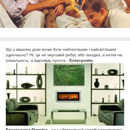
Що у вашому домі може бути найтеплішим і найсвітлішим
одночасно? Ні, це не черговий ребус або загадка, а натяк на
унікальність, а відповідь проста -
Електромін
.
Електроніка Dimplex
- це найпростіший спосіб перетворити