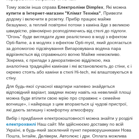
Тому зовсім інша справа
Електроліни Dimplex
, Які можна
купити в Інтернет-магазин "Клімат Техніка"
, Привезти
додому і включити в розетку. Прибір працює майже
безшумно, а теплий повітряні потоки з каміна йде з великою
швидкістю, рівномірно розподіляючись від стелі до підлоги.
"Огонь" буде виглядати дуже реалістично в моді з ефектом
Opti-flame, а в модлях з ефектом Opti-myst, який досягається
за допомогою підсвічування Випаровувана водяна пара
відрізняється від справжнього вогню Майже неможливо.
Зокрема, є прилади з декоративною відділкою, яка
аналогічна традиційні камінам і які встановлюють до стіни, є і
окремо стоять або каміни в стилі Hi-tech, які влаштовуються в
стіну.
Для будь-якої сучасної квартири напевно знайдеться
відповідний варіант, завдяки якому навіть на невеликій площі
можна буде втілити свою мрію про справжнє « семейне
вогнище», і найкраще з цим впораються ці чудові пристрої,
які дають затишну і комфортну атмосферу.
Вибір і придбання електрокоштовності можна знайти у розділі
електрохвилі
Наш сайт. Ми здійснюємо доставку по всій
Україні, в будь-який заселений пункт переворушниками Нова
Пошта, Інтайм, Деліверм, Автолюкс і дри. Оплата можлива