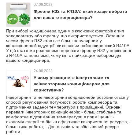
07.09.2023
Фреони R32 та R410A: який краще вибрати
для вашого кондиціонера?
При виборі кондиціонера одним з ключових факторів є тип
холодоагенту або фреону, що використовується. Останнім
часом фреон R32 став все більш популярним у
кондиціонерній індустрії, витісняючи найпоширеніший R410A.
У цій статті ми розглянемо переваги фреону R32 у порівнянні
з R410A та пояснимо, чому він є найкращим вибором для
вашого кондиціонера.
24.08.2023
У чому різниця між інверторним та
неінверторним кондиціонером для
користувача?
Інверторний та неінверторний кондиціонери розрізняються у
способі регулювання потужності роботи компресора та
підтримання заданої температури в приміщенні. Основні
переваги інверторних кондиціонерів: - більш стабільне та
комфортне підтримання температури в приміщенні; -
економія енергії та більш ефективне використання ресурсів; -
більш тиха робота; - Довговічність та збільшений ресурс
роботи.